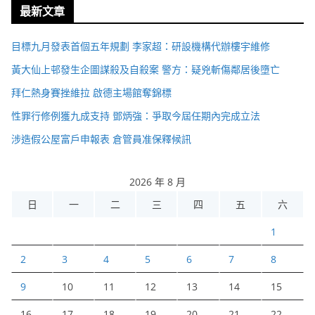
最新文章
目標九月發表首個五年規劃 李家超：研設機構代辦樓宇維修
黃大仙上邨發生企圖謀殺及自殺案 警方：疑兇斬傷鄰居後墮亡
拜仁熱身賽挫維拉 啟德主場館奪錦標
性罪行修例獲九成支持 鄧炳強：爭取今屆任期內完成立法
涉造假公屋富戶申報表 倉管員准保釋候訊
2026 年 8 月
日
一
二
三
四
五
六
1
2
3
4
5
6
7
8
9
10
11
12
13
14
15
16
17
18
19
20
21
22