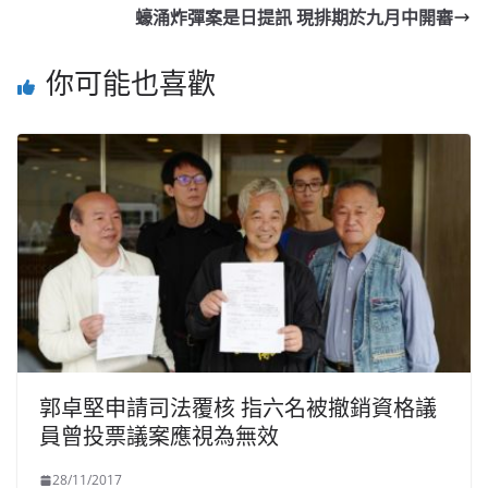
蠔涌炸彈案是日提訊 現排期於九月中開審
你可能也喜歡
郭卓堅申請司法覆核 指六名被撤銷資格議
員曾投票議案應視為無效
28/11/2017