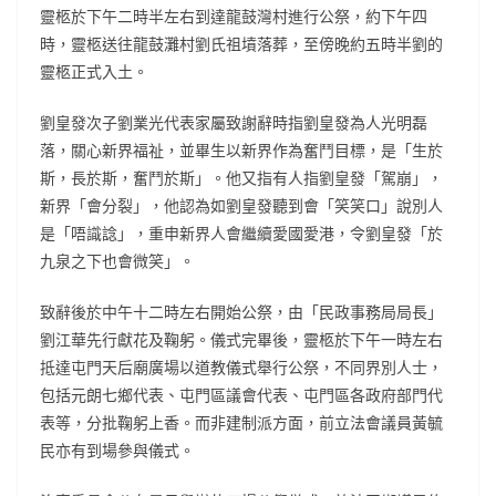
靈柩於下午二時半左右到達龍鼓灣村進行公祭，約下午四
時，靈柩送往龍鼓灘村劉氏祖墳落葬，至傍晚約五時半劉的
靈柩正式入土。
劉皇發次子劉業光代表家屬致謝辭時指劉皇發為人光明磊
落，關心新界福祉，並畢生以新界作為奮鬥目標，是「生於
斯，長於斯，奮鬥於斯」。他又指有人指劉皇發「駕崩」，
新界「會分裂」，他認為如劉皇發聽到會「笑笑口」說別人
是「唔識諗」，重申新界人會繼續愛國愛港，令劉皇發「於
九泉之下也會微笑」。
致辭後於中午十二時左右開始公祭，由「民政事務局局長」
劉江華先行獻花及鞠躬。儀式完畢後，靈柩於下午一時左右
抵達屯門天后廟廣場以道教儀式舉行公祭，不同界別人士，
包括元朗七鄉代表、屯門區議會代表、屯門區各政府部門代
表等，分批鞠躬上香。而非建制派方面，前立法會議員黃毓
民亦有到場參與儀式。