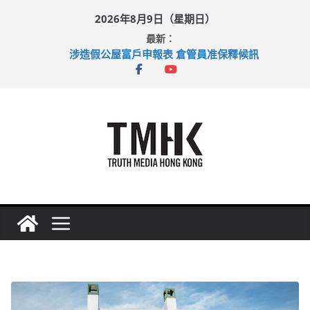
Skip
2026年8月9日（星期日）
to
最新：
content
涉造假公屋富戶申報表 倉管員准保釋候訊
目標九月發表首個五年規劃 李家超：研設機構代辦樓宇維修
黃大仙上邨發生企圖謀殺及自殺案 警方：疑兇斬傷鄰居後墮亡
拜仁熱身賽挫維拉 啟德主場館奪錦標
性罪行修例獲九成支持 鄧炳強：爭取今屆任期內完成立法