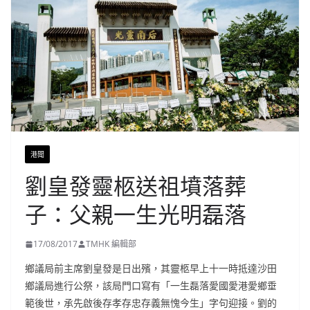
港聞
劉皇發靈柩送祖墳落葬
子：父親一生光明磊落
17/08/2017
TMHK 編輯部
鄉議局前主席劉皇發是日出殯，其靈柩早上十一時抵達沙田
鄉議局進行公祭，該局門口寫有「一生磊落愛國愛港愛鄉垂
範後世，承先啟後存孝存忠存義無愧今生」字句迎接。劉的