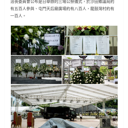
治喪委員會公布是日舉辦的三場公祭儀式，於沙田鄉議局約
有五百人參與、屯門天后廟廣場約有八百人，龍鼓灣村約有
一百人。