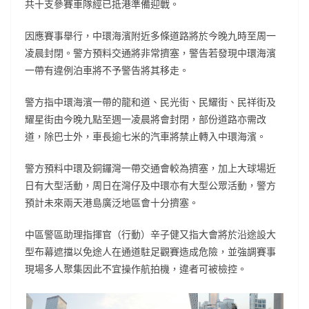
共十支參賽車隊經已抵港準備迎戰。
因應賽事舉行，中環海濱附近多條道路將於今晚九時至周一
凌晨封閉。警方預料交通將非常擠塞，警告若發現中環海濱
一帶有違例泊車將不予警告將其移走。
警方指中環海濱一帶的龍和道、民光街、民耀街、民祥街及
耀星街由今晚九點至週一凌晨將會封閉，部份道路亦需改
道，除巴士外，車長逾七米的汽車將禁止轉入中環海濱。
警方預料中環及銅鑼灣一帶交通會較為擠塞，加上大球場近
日有大型活動，周日在灣仔及中環亦有大型公眾活動，警方
預計未來兩天港島廣泛地區會十分擠塞。
中區警區助理指揮官（行動）辛子健又指大會將於沿途設大
型布幕遮擋以免途人在通道駐足觀賽造成危險，並強調賽事
現場多人聚集因此不宜操作航拍機，違者可被檢控。