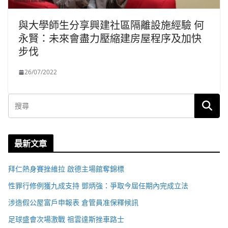
與大學師生分享興建社區隔離設施經驗 何
永賢：未來會盡力壓縮建房屋程序及加快
步伐
26/07/2022
最新文章
拜仁熱身賽挫維拉 啟德主場館奪錦標
性罪行修例獲九成支持 鄧炳強：爭取今屆任期內完成立法
涉造假公屋富戶申報表 倉管員准保釋候訊
足球盛會次場激戰 祖雲達斯挫車路士