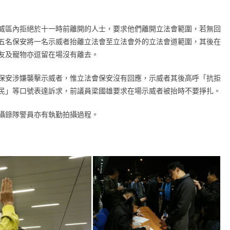
威區內拒絕於十一時前離開的人士，要求他們離開立法會範圍，若無回
五名保安將一名示威者抬離立法會至立法會外的立法會道範圍，其後在
友及寵物亦逗留在場沒有離去。
保安涉嫌襲擊示威者，惟立法會保安沒有回應，示威者其後高呼「抗拒
民」等口號表達訴求，前議員梁國雄要求在場示威者被抬時不要掙扎。
攝錄隊警員亦有執勤拍攝過程。