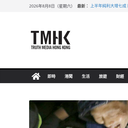
Skip
最新：
上半年純利大增七成
2026年8月8日（星期六）
to
拜仁熱身賽挫維拉 
性罪行修例獲九成支
content
涉造假公屋富戶申報
足球盛會次場激戰 
即時
港聞
生活
旅遊
財經