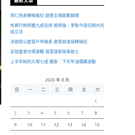
最新文章
拜仁熱身賽挫維拉 啟德主場館奪錦標
性罪行修例獲九成支持 鄧炳強：爭取今屆任期內完
成立法
涉造假公屋富戶申報表 倉管員准保釋候訊
足球盛會次場激戰 祖雲達斯挫車路士
上半年純利大增七成 國泰：下半年油價續波動
2026 年 8 月
日
一
二
三
四
五
六
1
2
3
4
5
6
7
8
9
10
11
12
13
14
15