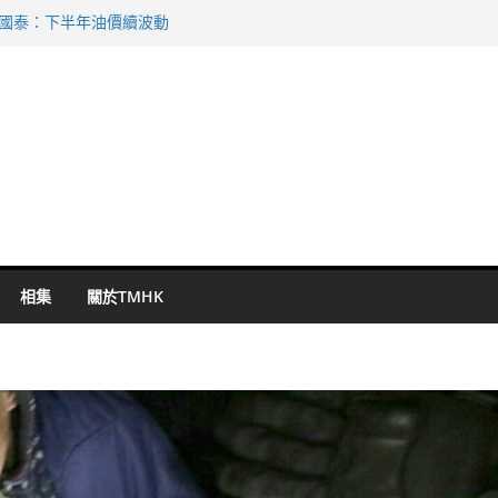
 國泰：下半年油價續波動
啟德主場館奪錦標
持 鄧炳強：爭取今屆任期內完成立法
表 倉管員准保釋候訊
祖雲達斯挫車路士
相集
關於TMHK