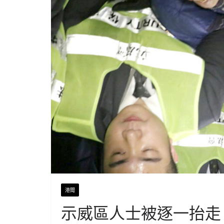
港聞
示威區人士被逐一抬走