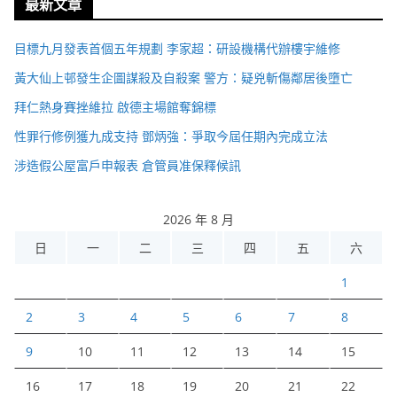
最新文章
目標九月發表首個五年規劃 李家超：研設機構代辦樓宇維修
黃大仙上邨發生企圖謀殺及自殺案 警方：疑兇斬傷鄰居後墮亡
拜仁熱身賽挫維拉 啟德主場館奪錦標
性罪行修例獲九成支持 鄧炳強：爭取今屆任期內完成立法
涉造假公屋富戶申報表 倉管員准保釋候訊
2026 年 8 月
日
一
二
三
四
五
六
1
2
3
4
5
6
7
8
9
10
11
12
13
14
15
16
17
18
19
20
21
22