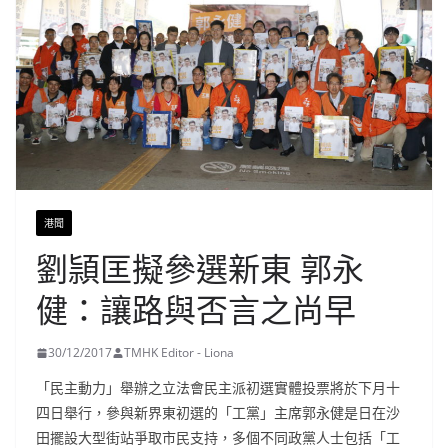
港聞
劉頴匡擬參選新東 郭永
健：讓路與否言之尚早
30/12/2017
TMHK Editor - Liona
「民主動力」舉辦之立法會民主派初選實體投票將於下月十
四日舉行，參與新界東初選的「工黨」主席郭永健是日在沙
田擺設大型街站爭取市民支持，多個不同政黨人士包括「工