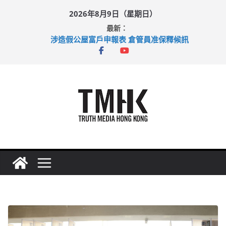
Skip
2026年8月9日（星期日）
to
最新：
content
涉造假公屋富戶申報表 倉管員准保釋候訊
目標九月發表首個五年規劃 李家超：研設機構代辦樓宇維修
黃大仙上邨發生企圖謀殺及自殺案 警方：疑兇斬傷鄰居後墮亡
拜仁熱身賽挫維拉 啟德主場館奪錦標
性罪行修例獲九成支持 鄧炳強：爭取今屆任期內完成立法