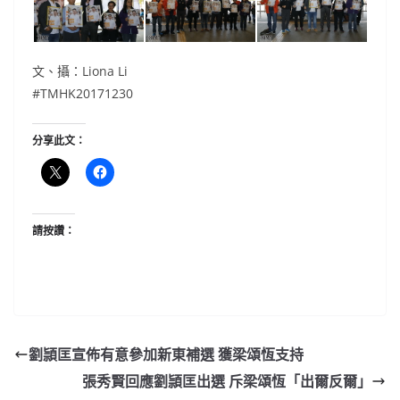
文、攝：Liona Li
#TMHK20171230
分享此文：
請按讚：
劉頴匡宣佈有意參加新東補選 獲梁頌恆支持
張秀賢回應劉頴匡出選 斥梁頌恆「出爾反爾」