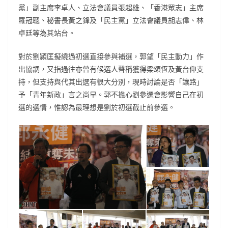
黨」副主席李卓人、立法會議員張超雄、「香港眾志」主席
羅冠聰、秘書長黃之鋒及「民主黨」立法會議員胡志偉、林
卓廷等為其站台。
對於劉頴匡擬繞過初選直接參與補選，郭望「民主動力」作
出協調，又指過往亦曾有候選人聲稱獲得梁頌恆及黃台仰支
持，但支持與代其出選有很大分別，現時討論是否「讓路」
予「青年新政」言之尚早。郭不擔心劉參選會影響自己在初
選的選情，惟認為最理想是劉於初選截止前參選。