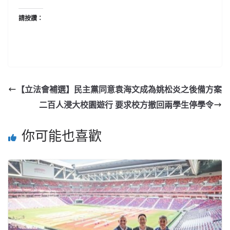
請按讚：
【立法會補選】民主黨同意袁海文成為姚松炎之後備方案
二百人浸大校園遊行 要求校方撤回兩學生停學令
你可能也喜歡