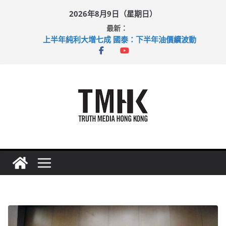
Skip
2026年8月9日（星期日）
to
最新：
content
上半年純利大增七成 國泰：下半年油價續波動
拜仁熱身賽挫維拉 啟德主場館奪錦標
性罪行修例獲九成支持 鄧炳強：爭取今屆任期內完成立法
涉造假公屋富戶申報表 倉管員准保釋候訊
足球盛會次場激戰 祖雲達斯挫車路士