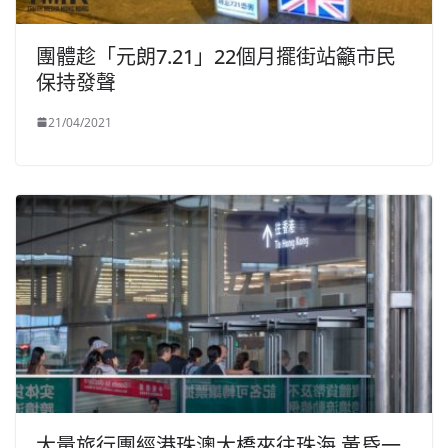
團體趁「元朗7.21」22個月擺街站籲市民
保持發聲
21/04/2021
大量旅行團經港珠澳大橋來往珠海 黃昏一