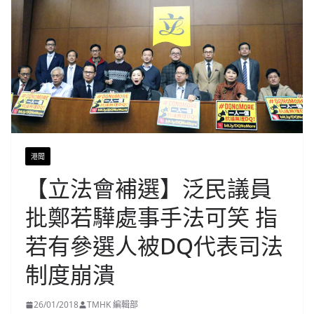
港聞
【立法會補選】泛民議員
批鄭若驊處事手法可笑 指
若有參選人被DQ代表司法
制度崩潰
26/01/2018
TMHK 編輯部