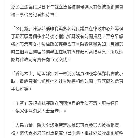
泛民主派議員是日下午就立法會補選候選人有傳被撤銷選資
格一事召開記者招待會。
「公民黨」陳淑莊稱昨晚與多名泛民議員在律政中心外等候
了鄭若驊兩個多小時後才獲告知鄭沒有時間接見，至今早輾
轉才表示可安排法律政策專員會面。陳透露獲告知三月補選
時三個地區選區的選舉主任均有向律政司索取意見，所以她
認為律政司有責任向市民交代。
「香港本土」毛孟靜批評一眾泛民議員昨晚等候鄭若驊數小
時，最終只獲告知與她的社交秘書相約時間，形容鄭的處事
手法可笑。
「工黨」張超雄批評政府回應消息的手法不濟，更指連日
「依家係咪消息人士治港」。
「人民力量」陳志全認為若是次補選再有參選人被撤銷資
格，這代表本港的司法制度也已崩潰，批評鄭若驊胡亂解釋