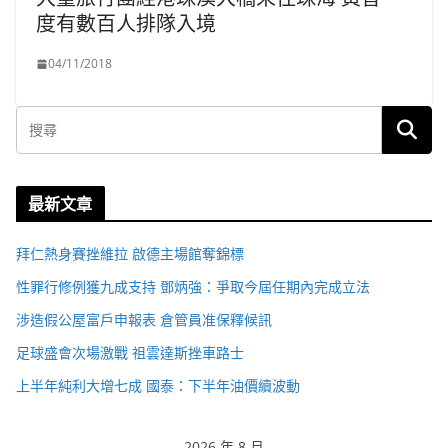
度有數百人排隊入境
04/11/2018
最新文章
拜仁熱身賽挫維拉 啟德主場館奪錦標
性罪行修例獲九成支持 鄧炳強：爭取今屆任期內完成立法
涉造假公屋富戶申報表 倉管員准保釋候訊
足球盛會次場激戰 祖雲達斯挫車路士
上半年純利大增七成 國泰：下半年油價續波動
2026 年 8 月