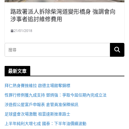
路政署派人拆除柴灣道變形橋身 強調會向
涉事者追討維修費用
21/01/2018
最新文章
拜仁熱身賽挫維拉 啟德主場館奪錦標
性罪行修例獲九成支持 鄧炳強：爭取今屆任期內完成立法
涉造假公屋富戶申報表 倉管員准保釋候訊
足球盛會次場激戰 祖雲達斯挫車路士
上半年純利大增七成 國泰：下半年油價續波動