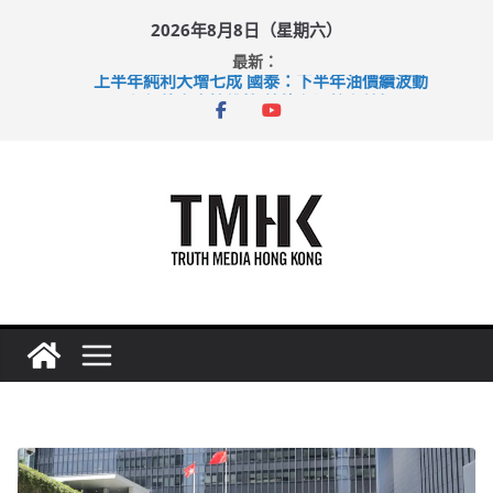
Skip
2026年8月8日（星期六）
to
最新：
content
上半年純利大增七成 國泰：下半年油價續波動
拜仁熱身賽挫維拉 啟德主場館奪錦標
性罪行修例獲九成支持 鄧炳強：爭取今屆任期內完成立法
涉造假公屋富戶申報表 倉管員准保釋候訊
足球盛會次場激戰 祖雲達斯挫車路士