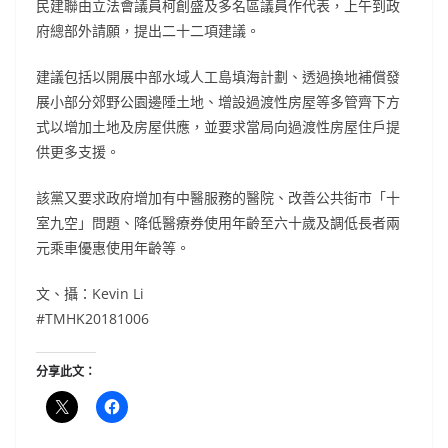
民建聯由立法會議員柯創盛及多名區議員作代表，上午到政
府總部外請願，提出二十二項建議。
建議包括以開展中部水域人工島填海計劃、透過換地補償發
展小部分郊野公園邊陲土地、增設過渡性房屋等多管齊下方
式以增加土地及房屋供應，並要求當局向過渡性房屋住戶提
供更多支援。
該黨又要求政府增加有中醫服務的醫院、改善公共街市「十
室九空」問題、降低醫療券使用年齡至六十歲及調低長者兩
元乘車優惠使用年齡等。
文、攝：Kevin Li
#TMHK20181006
分享此文：