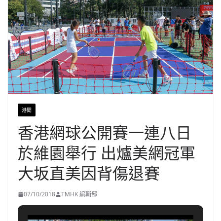
港聞
香港網球公開賽一連八日
於維園舉行 出爐美網冠軍
大坂直美因背傷退賽
07/10/2018
TMHK 編輯部