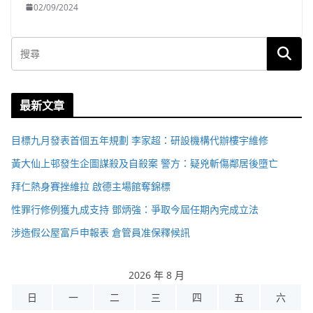
02/09/2024
最新文章
目標九月發表首個五年規劃 李家超：研設機構代辦樓宇維修
黃大仙上邨發生企圖謀殺及自殺案 警方：疑兇斬傷鄰居後墮亡
拜仁熱身賽挫維拉 啟德主場館奪錦標
性罪行修例獲九成支持 鄧炳強：爭取今屆任期內完成立法
涉造假公屋富戶申報表 倉管員准保釋候訊
2026 年 8 月
日
一
二
三
四
五
六