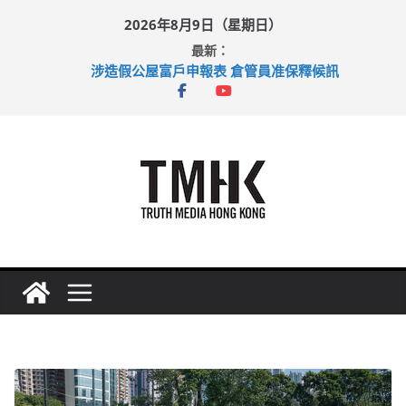
Skip
2026年8月9日（星期日）
to
最新：
content
涉造假公屋富戶申報表 倉管員准保釋候訊
目標九月發表首個五年規劃 李家超：研設機構代辦樓宇維修
黃大仙上邨發生企圖謀殺及自殺案 警方：疑兇斬傷鄰居後墮亡
拜仁熱身賽挫維拉 啟德主場館奪錦標
性罪行修例獲九成支持 鄧炳強：爭取今屆任期內完成立法