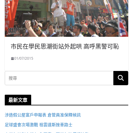
市民在學民思潮街站外起哄 高呼黑警可恥
01/07/2015
最新文章
涉造假公屋富戶申報表 倉管員准保釋候訊
足球盛會次場激戰 祖雲達斯挫車路士