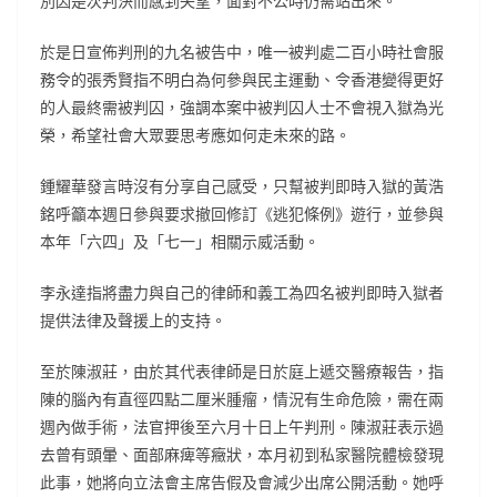
別因是次判決而感到失望，面對不公時仍需站出來。
於是日宣佈判刑的九名被告中，唯一被判處二百小時社會服
務令的張秀賢指不明白為何參與民主運動、令香港變得更好
的人最終需被判囚，強調本案中被判囚人士不會視入獄為光
榮，希望社會大眾要思考應如何走未來的路。
鍾耀華發言時沒有分享自己感受，只幫被判即時入獄的黃浩
銘呼籲本週日參與要求撤回修訂《逃犯條例》遊行，並參與
本年「六四」及「七一」相關示威活動。
李永達指將盡力與自己的律師和義工為四名被判即時入獄者
提供法律及聲援上的支持。
至於陳淑莊，由於其代表律師是日於庭上遞交醫療報告，指
陳的腦內有直徑四點二厘米腫瘤，情況有生命危險，需在兩
週內做手術，法官押後至六月十日上午判刑。陳淑莊表示過
去曾有頭暈、面部麻痺等癥狀，本月初到私家醫院體檢發現
此事，她將向立法會主席告假及會減少出席公開活動。她呼