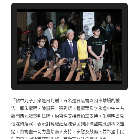
「佔中九子」案是日判刑，五名是日無需以囚車離場的被
告，即朱耀明、陳淑莊、張秀賢、鍾耀華及李永達中午左右
離開西九龍裁判法院，約百名支持者拍掌支持。朱耀明會見
傳媒時落淚，表示對戴耀廷及陳健民判即時監禁感到極之難
過，將竭盡一切力量給兩人支持、安慰及鼓勵，並希望市民