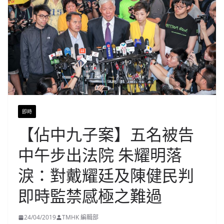
即時
【佔中九子案】五名被告
中午步出法院 朱耀明落
淚：對戴耀廷及陳健民判
即時監禁感極之難過
24/04/2019
TMHK 編輯部