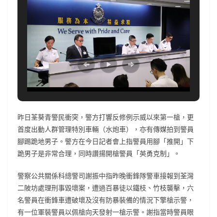
昨日荃葵青警民衝突，警方打響反修例示威以來第一槍，更
首度出動人群管理特別車輛（水炮車），亦有傳媒拍到警員
腳踢跪地男子。警方在今日記者會上指警員用腳「推開」下
跪男子是非常合理，同時讚揚開槍警員「英勇克制」。
警察公共關係科總警司謝振中指昨晚衝鋒隊警車接報到荃灣
二陂坊處理刑事毀壞案，遭過百暴徒以鐵枝、竹枝襲擊，六
名警員在衝鋒車遭破壞及沒有防暴裝備的情況下擎槍示警，
有一位軍裝警員以佩槍向天發射一槍示警。謝指當時警員眼