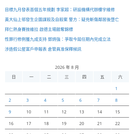
目標九月發表首個五年規劃 李家超：研設機構代辦樓宇維修
黃大仙上邨發生企圖謀殺及自殺案 警方：疑兇斬傷鄰居後墮亡
拜仁熱身賽挫維拉 啟德主場館奪錦標
性罪行修例獲九成支持 鄧炳強：爭取今屆任期內完成立法
涉造假公屋富戶申報表 倉管員准保釋候訊
2026 年 8 月
日
一
二
三
四
五
六
1
2
3
4
5
6
7
8
9
10
11
12
13
14
15
16
17
18
19
20
21
22