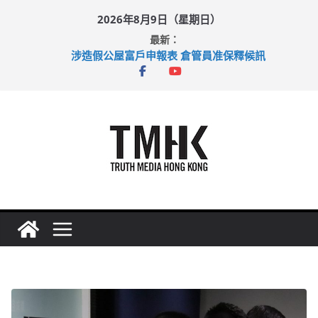
Skip
2026年8月9日（星期日）
to
最新：
content
涉造假公屋富戶申報表 倉管員准保釋候訊
目標九月發表首個五年規劃 李家超：研設機構代辦樓宇維修
黃大仙上邨發生企圖謀殺及自殺案 警方：疑兇斬傷鄰居後墮亡
拜仁熱身賽挫維拉 啟德主場館奪錦標
性罪行修例獲九成支持 鄧炳強：爭取今屆任期內完成立法