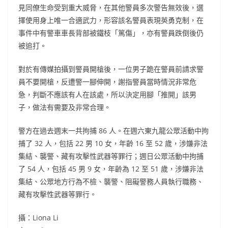
見同僚生命受到重大威脅，在其他警員多次警告無效後，選
擇使用身上唯一合適武力，形容該名警員表現英勇克制，在
事件中有警車車長背部被鐵枝「篤傷」，亦有警員跌倒後仍
被追打。
對於有傳媒拍攝到警員開槍後，一位男子跪在警員前請求警
員不要開槍，反遭警一腳伸開，謝指警員當時情況非常危
急，判斷不應該有人在該處，所以決定用腳「推開」該男
子，做法有需要及非常合理。
警方在過去週末一共拘捕 86 人。在週六東九龍公眾活動中拘
捕了 32 人，包括 22 男 10 女，年齡 16 至 52 歲，涉嫌非法
集結、襲警、藏有攻擊性武器等罪行；週日公眾活動中拘捕
了 54 人，包括 45 男 9 女，年齡為 12 至 51 歲，涉嫌非法
集結、公眾地方行為不檢、襲警、阻礙警務人員執行職務、
藏有攻擊性武器等罪行。
攝：Liona Li