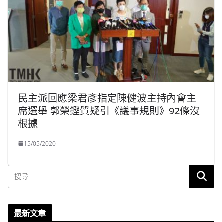
民主派回應梁君彥指定陳健波主持內會主
席選舉 郭榮鏗質疑引《議事規則》92條沒
根據
15/05/2020
最新文章