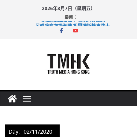
Skip
2026年8月7日（星期五）
to
最新：
content
希愈調亂胚胎樣本 警改列詐騙案
足球盛會次場激戰 祖雲達斯挫車路士
上半年純利大增七成 國泰：下半年油價續波動
上半年車禍奪六十三命 警方：下週起嚴打交通違例
巴士非禮女學生 六旬漢判囚四月
Day:
02/11/2020