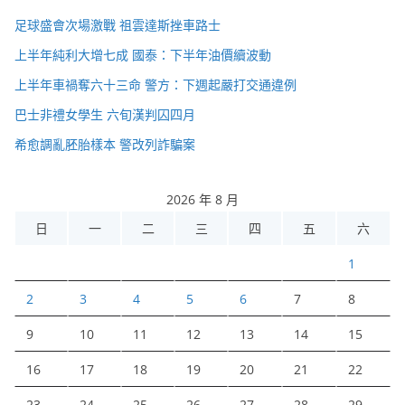
足球盛會次場激戰 祖雲達斯挫車路士
上半年純利大增七成 國泰：下半年油價續波動
上半年車禍奪六十三命 警方：下週起嚴打交通違例
巴士非禮女學生 六旬漢判囚四月
希愈調亂胚胎樣本 警改列詐騙案
2026 年 8 月
日
一
二
三
四
五
六
1
2
3
4
5
6
7
8
9
10
11
12
13
14
15
16
17
18
19
20
21
22
23
24
25
26
27
28
29