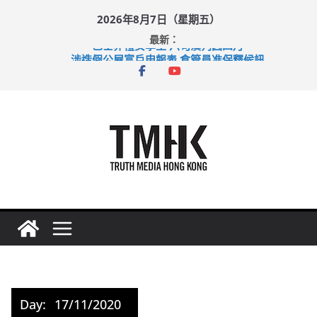
Skip
2026年8月7日（星期五）
to
最新：
content
巴士非禮女學生 六旬漢判囚四月
涉造假公屋富戶申報表 倉管員准保釋候訊
足球盛會次場激戰 祖雲達斯挫車路士
上半年純利大增七成 國泰：下半年油價續波動
上半年車禍奪六十三命 警方：下週起嚴打交通違例
Day:
17/11/2020