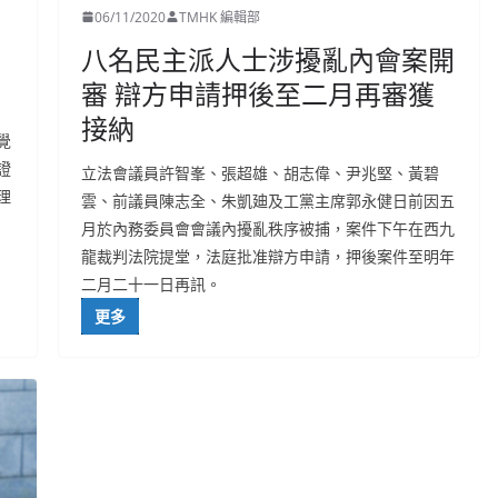
06/11/2020
TMHK 編輯部
八名民主派人士涉擾亂內會案開
審 辯方申請押後至二月再審獲
接納
覺
證
立法會議員許智峯、張超雄、胡志偉、尹兆堅、黃碧
理
雲、前議員陳志全、朱凱廸及工黨主席郭永健日前因五
月於內務委員會會議內擾亂秩序被捕，案件下午在西九
龍裁判法院提堂，法庭批准辯方申請，押後案件至明年
二月二十一日再訊。
更多