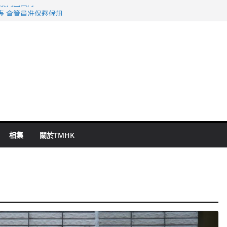
旬漢判囚四月
表 倉管員准保釋候訊
祖雲達斯挫車路士
 國泰：下半年油價續波動
命 警方：下週起嚴打交通違例
相集
關於TMHK