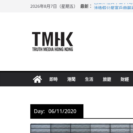
Skip
最新：
巴士非禮女學生 六
2026年8月7日（星期五）
to
涉造假公屋富戶申報
足球盛會次場激戰 
content
上半年純利大增七成
上半年車禍奪六十三
即時
港聞
生活
旅遊
財經
Day:
06/11/2020