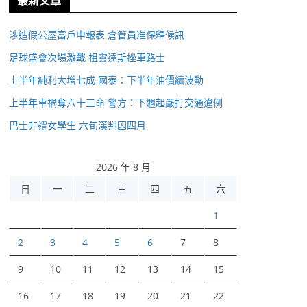
最新文章
涉造假公屋富戶申報表 倉管員准保釋候訊
足球盛會次場激戰 祖雲達斯挫車路士
上半年純利大增七成 國泰：下半年油價續波動
上半年車禍奪六十三命 警方：下週起嚴打交通違例
巴士非禮女學生 六旬漢判囚四月
2026 年 8 月
日
一
二
三
四
五
六
1
2
3
4
5
6
7
8
9
10
11
12
13
14
15
16
17
18
19
20
21
22