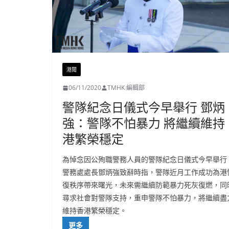
港聞
06/11/2020
TMHK 編輯部
警隊紀念日儀式今早舉行 鄧炳
強：警隊不怕暴力 將繼續維持
港繁榮穩定
為悼念因公殉職警務人員的警隊紀念日儀式今早舉行
警務處處長鄧炳強致辭時指，警隊近月工作成功為港
復秩序帶來曙光，未來需繼續防範暴力死灰復燃，同
尋求社會對警隊支持，重申警隊不怕暴力，將繼續盡
維持香港繁榮穩定。
更多