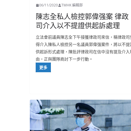
06/11/2020
TMHK 編輯部
陳志全私人檢控郭偉强案 律政
司介入以不提證供起訴處理
立法會前議員陳志全下午接獲律政司來信，稱律政司
得介入陳私人檢控另一名議員郭偉强案件，將以不提
供起訴形式處理，陳批評律政司在信中沒有提及介入
由，正與團隊商討下一步行動。
更多