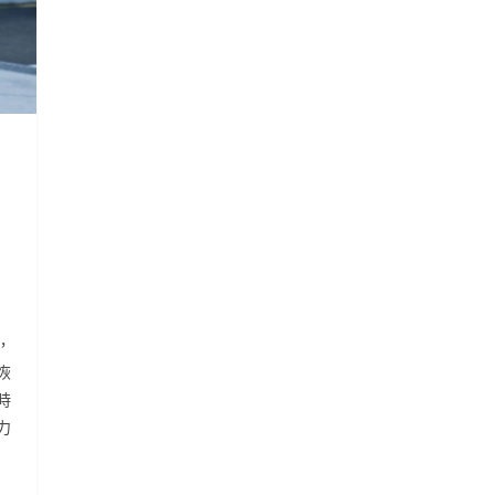
，
恢
時
力