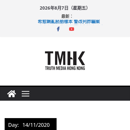
Skip
2026年8月7日（星期五）
to
最新：
content
希愈調亂胚胎樣本 警改列詐騙案
足球盛會次場激戰 祖雲達斯挫車路士
上半年純利大增七成 國泰：下半年油價續波動
上半年車禍奪六十三命 警方：下週起嚴打交通違例
巴士非禮女學生 六旬漢判囚四月
Day:
14/11/2020