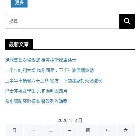
更多
最新文章
足球盛會次場激戰 祖雲達斯挫車路士
上半年純利大增七成 國泰：下半年油價續波動
上半年車禍奪六十三命 警方：下週起嚴打交通違例
巴士非禮女學生 六旬漢判囚四月
希愈調亂胚胎樣本 警改列詐騙案
2026 年 8 月
日
一
二
三
四
五
六