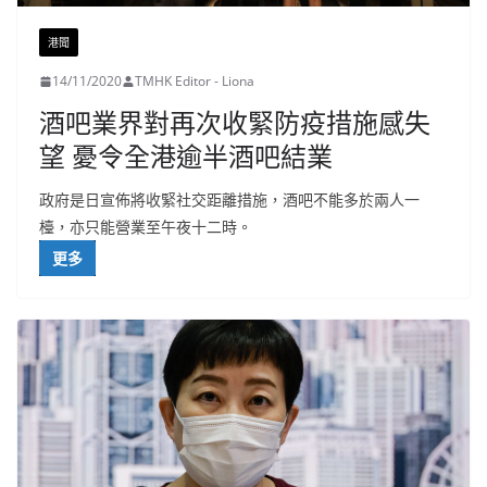
港聞
14/11/2020
TMHK Editor - Liona
酒吧業界對再次收緊防疫措施感失
望 憂令全港逾半酒吧結業
政府是日宣佈將收緊社交距離措施，酒吧不能多於兩人一
檯，亦只能營業至午夜十二時。
更多