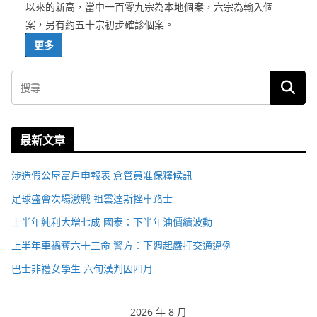
以來的新高，當中一百零九宗為本地個案，六宗為輸入個
案，另有約五十宗初步確診個案。
更多
最新文章
涉造假公屋富戶申報表 倉管員准保釋候訊
足球盛會次場激戰 祖雲達斯挫車路士
上半年純利大增七成 國泰：下半年油價續波動
上半年車禍奪六十三命 警方：下週起嚴打交通違例
巴士非禮女學生 六旬漢判囚四月
2026 年 8 月