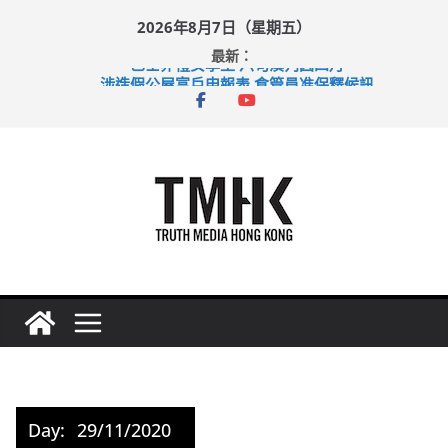
Skip
2026年8月7日（星期五）
to
最新：
content
巴士非禮女學生 六旬漢判囚四月
涉造假公屋富戶申報表 倉管員准保釋候訊
足球盛會次場激戰 祖雲達斯挫車路士
上半年純利大增七成 國泰：下半年油價續波動
上半年車禍奪六十三命 警方：下週起嚴打交通違例
Day:
29/11/2020