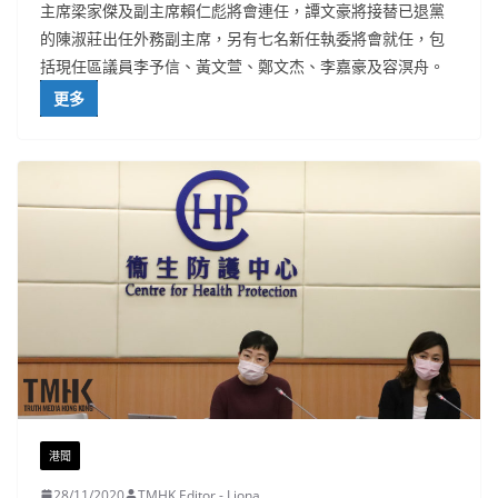
主席梁家傑及副主席賴仁彪將會連任，譚文豪將接替已退黨
的陳淑莊出任外務副主席，另有七名新任執委將會就任，包
括現任區議員李予信、黃文萱、鄭文杰、李嘉豪及容溟舟。
更多
港聞
28/11/2020
TMHK Editor - Liona