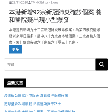
28/11/2020
TMHK Editor - Liona
本港新增92宗新冠肺炎確診個案 養
和醫院疑出現小型爆發
本港是日新增九十二宗新冠肺炎確診個案，為第四波疫情爆
發以來單日最多，當中八十九宗為本地個案，三宗為輸入個
案，累計個案突破六千宗至六千零三十九宗。
更多
最新文章
涉造假公屋富戶申報表 倉管員准保釋候訊
足球盛會次場激戰 祖雲達斯挫車路士
上半年純利大增七成 國泰：下半年油價續波動