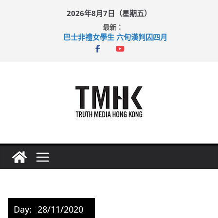
Skip
2026年8月7日（星期五）
to
最新：
content
巴士非禮女學生 六旬漢判囚四月
涉造假公屋富戶申報表 倉管員准保釋候訊
足球盛會次場激戰 祖雲達斯挫車路士
上半年純利大增七成 國泰：下半年油價續波動
上半年車禍奪六十三命 警方：下週起嚴打交通違例
Day:
28/11/2020