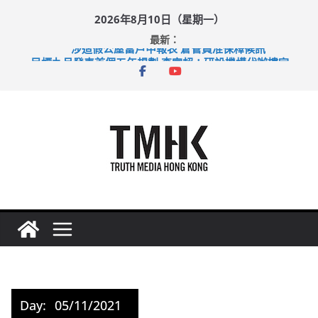
Skip
2026年8月10日（星期一）
to
最新：
content
涉造假公屋富戶申報表 倉管員准保釋候訊
目標九月發表首個五年規劃 李家超：研設機構代辦樓宇維修
黃大仙上邨發生企圖謀殺及自殺案 警方：疑兇斬傷鄰居後墮亡
拜仁熱身賽挫維拉 啟德主場館奪錦標
性罪行修例獲九成支持 鄧炳強：爭取今屆任期內完成立法
Day:
05/11/2021