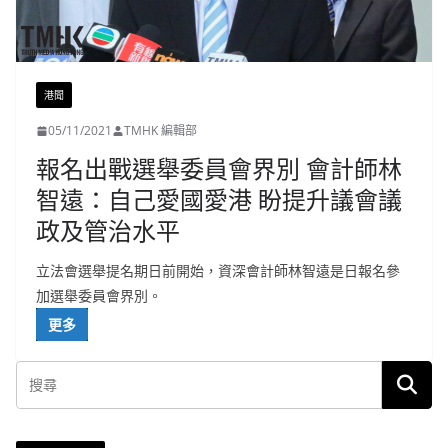
港聞
05/11/2021
TMHK 編輯部
報名出戰選舉委員會界別 會計師林
智遠：自己愛國愛港 盼提升議會議
政及管治水平
立法會選舉提名期日前開始，資深會計師林智遠是日報名參
加選舉委員會界別。
更多