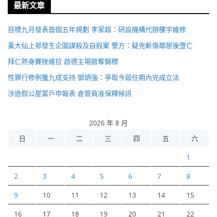
最新文章
目標九月發表首個五年規劃 李家超：研設機構代辦樓宇維修
黃大仙上邨發生企圖謀殺及自殺案 警方：疑兇斬傷鄰居後墮亡
拜仁熱身賽挫維拉 啟德主場館奪錦標
性罪行修例獲九成支持 鄧炳強：爭取今屆任期內完成立法
涉造假公屋富戶申報表 倉管員准保釋候訊
2026 年 8 月
日
一
二
三
四
五
六
1
2
3
4
5
6
7
8
9
10
11
12
13
14
15
16
17
18
19
20
21
22