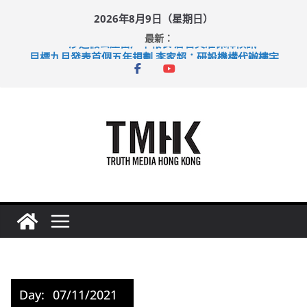
Skip
2026年8月9日（星期日）
to
最新：
content
涉造假公屋富戶申報表 倉管員准保釋候訊
目標九月發表首個五年規劃 李家超：研設機構代辦樓宇維修
黃大仙上邨發生企圖謀殺及自殺案 警方：疑兇斬傷鄰居後墮亡
拜仁熱身賽挫維拉 啟德主場館奪錦標
性罪行修例獲九成支持 鄧炳強：爭取今屆任期內完成立法
Day:
07/11/2021