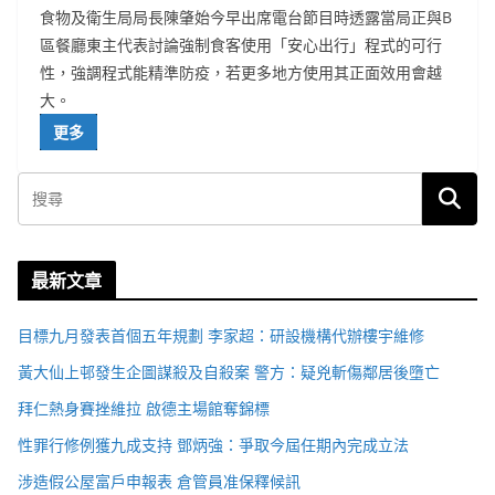
食物及衛生局局長陳肇始今早出席電台節目時透露當局正與B
區餐廳東主代表討論強制食客使用「安心出行」程式的可行
性，強調程式能精準防疫，若更多地方使用其正面效用會越
大。
更多
最新文章
目標九月發表首個五年規劃 李家超：研設機構代辦樓宇維修
黃大仙上邨發生企圖謀殺及自殺案 警方：疑兇斬傷鄰居後墮亡
拜仁熱身賽挫維拉 啟德主場館奪錦標
性罪行修例獲九成支持 鄧炳強：爭取今屆任期內完成立法
涉造假公屋富戶申報表 倉管員准保釋候訊