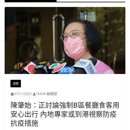
港聞
07/11/2021
TMHK 編輯部
陳肇始：正討論強制B區餐廳食客用
安心出行 內地專家或到港視察防疫
抗疫措施