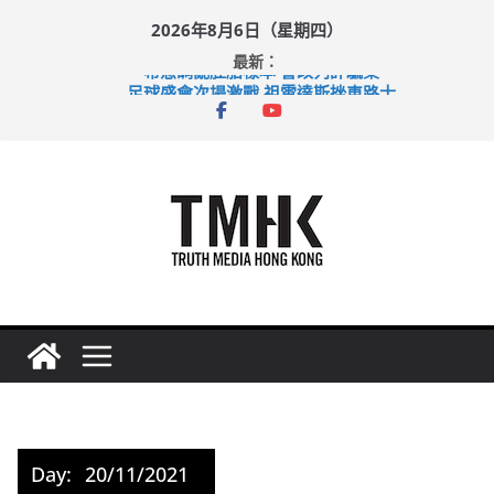
Skip
2026年8月6日（星期四）
to
最新：
content
希愈調亂胚胎樣本 警改列詐騙案
足球盛會次場激戰 祖雲達斯挫車路士
上半年純利大增七成 國泰：下半年油價續波動
上半年車禍奪六十三命 警方：下週起嚴打交通違例
巴士非禮女學生 六旬漢判囚四月
Day:
20/11/2021