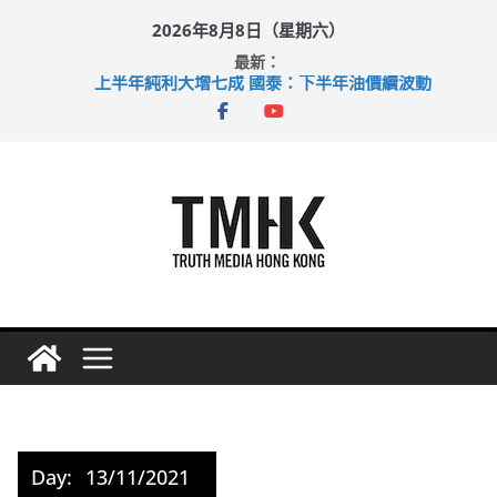
Skip
2026年8月8日（星期六）
to
最新：
content
上半年純利大增七成 國泰：下半年油價續波動
拜仁熱身賽挫維拉 啟德主場館奪錦標
性罪行修例獲九成支持 鄧炳強：爭取今屆任期內完成立法
涉造假公屋富戶申報表 倉管員准保釋候訊
足球盛會次場激戰 祖雲達斯挫車路士
Day:
13/11/2021