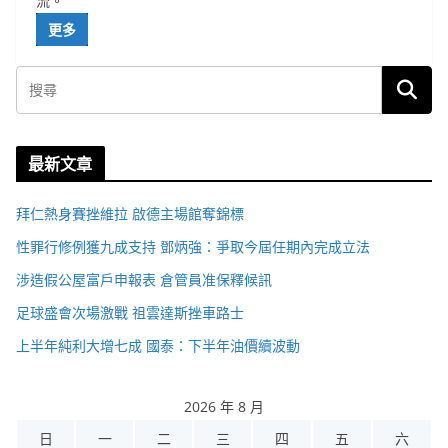
流。
更多
最新文章
拜仁熱身賽挫維拉 啟德主場館奪錦標
性罪行修例獲九成支持 鄧炳強：爭取今屆任期內完成立法
涉造假公屋富戶申報表 倉管員准保釋候訊
足球盛會次場激戰 祖雲達斯挫車路士
上半年純利大增七成 國泰：下半年油價續波動
2026 年 8 月
日
一
二
三
四
五
六