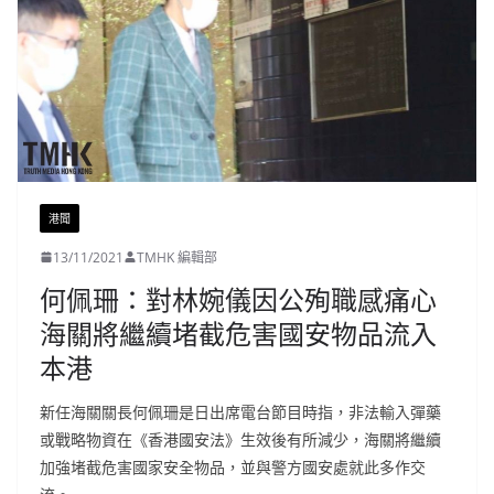
港聞
13/11/2021
TMHK 編輯部
何佩珊：對林婉儀因公殉職感痛心
海關將繼續堵截危害國安物品流入
本港
新任海關關長何佩珊是日出席電台節目時指，非法輸入彈藥
或戰略物資在《香港國安法》生效後有所減少，海關將繼續
加強堵截危害國家安全物品，並與警方國安處就此多作交