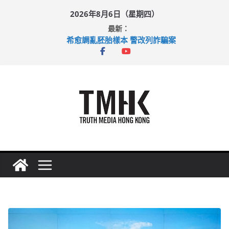
Skip
2026年8月6日（星期四）
to
最新：
content
希愈調亂胚胎樣本 警改列詐騙案
足球盛會次場激戰 祖雲達斯挫車路士
上半年純利大增七成 國泰：下半年油價續波動
上半年車禍奪六十三命 警方：下週起嚴打交通違例
巴士非禮女學生 六旬漢判囚四月