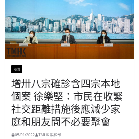
港聞
增卅八宗確診含四宗本地
個案 徐樂堅：市民在收緊
社交距離措施後應減少家
庭和朋友間不必要聚會
05/01/2022
TMHK 編輯部