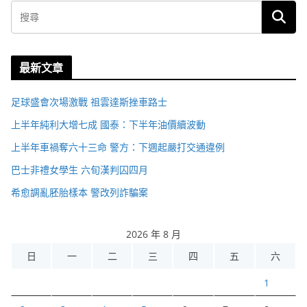
最新文章
足球盛會次場激戰 祖雲達斯挫車路士
上半年純利大增七成 國泰：下半年油價續波動
上半年車禍奪六十三命 警方：下週起嚴打交通違例
巴士非禮女學生 六旬漢判囚四月
希愈調亂胚胎樣本 警改列詐騙案
2026 年 8 月
日
一
二
三
四
五
六
1