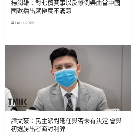
楊潤雄：對七欖賽事以反修例樂曲當中國
國歌播出感極度不滿意
14/11/2022
譚文豪：民主派對延任與否未有決定 會與
初選勝出者商討利弊