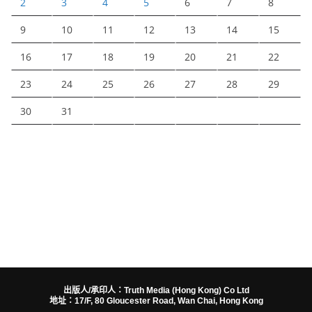
2
3
4
5
6
7
8
9
10
11
12
13
14
15
16
17
18
19
20
21
22
23
24
25
26
27
28
29
30
31
出版人/承印人：Truth Media (Hong Kong) Co Ltd
地址：17/F, 80 Gloucester Road, Wan Chai, Hong Kong