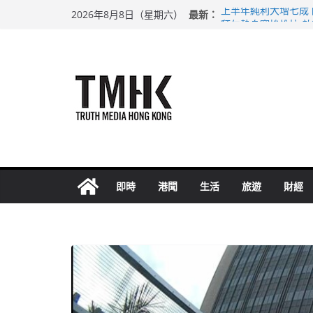
Skip
最新：
上半年純利大增七成
2026年8月8日（星期六）
to
拜仁熱身賽挫維拉 
性罪行修例獲九成支
content
涉造假公屋富戶申報
足球盛會次場激戰 
即時
港聞
生活
旅遊
財經