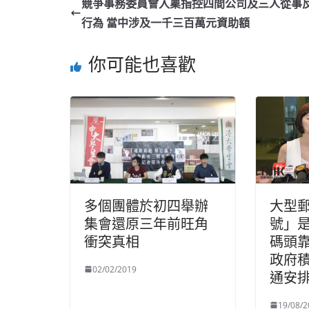
競爭事務委員會入稟指控四間公司及三人從事
行為 當中涉及一千三百萬元資助額
你可能也喜歡
多個團體於初四舉辦
大型
集會還原三年前旺角
號」
衝突真相
碼頭靠
政府
02/02/2019
通安
19/08/2