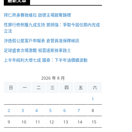
最新文章
拜仁熱身賽挫維拉 啟德主場館奪錦標
性罪行修例獲九成支持 鄧炳強：爭取今屆任期內完成
立法
涉造假公屋富戶申報表 倉管員准保釋候訊
足球盛會次場激戰 祖雲達斯挫車路士
上半年純利大增七成 國泰：下半年油價續波動
2026 年 8 月
日
一
二
三
四
五
六
1
2
3
4
5
6
7
8
9
10
11
12
13
14
15