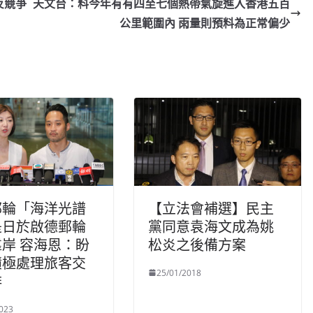
反競爭
天文台：料今年有有四至七個熱帶氣旋進入香港五百
公里範圍內 雨量則預料為正常偏少
郵輪「海洋光譜
【立法會補選】民主
是日於啟德郵輪
黨同意袁海文成為姚
岸 容海恩：盼
松炎之後備方案
積極處理旅客交
25/01/2018
排
023