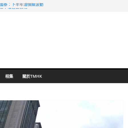
 國泰：下半年油價續波動
啟德主場館奪錦標
持 鄧炳強：爭取今屆任期內完成立法
表 倉管員准保釋候訊
祖雲達斯挫車路士
相集
關於TMHK