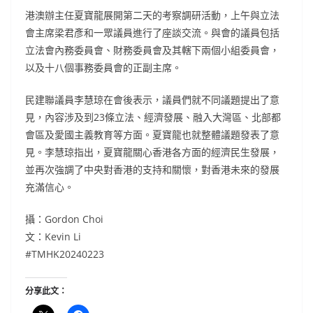
港澳辦主任夏寶龍展開第二天的考察調研活動，上午與立法
會主席梁君彥和一眾議員進行了座談交流。與會的議員包括
立法會內務委員會、財務委員會及其轄下兩個小組委員會，
以及十八個事務委員會的正副主席。
民建聯議員李慧琼在會後表示，議員們就不同議題提出了意
見，內容涉及到23條立法、經濟發展、融入大灣區、北部都
會區及愛國主義教育等方面。夏寶龍也就整體議題發表了意
見。李慧琼指出，夏寶龍關心香港各方面的經濟民生發展，
並再次強調了中央對香港的支持和關懷，對香港未來的發展
充滿信心。
攝：Gordon Choi
文：Kevin Li
#TMHK20240223
分享此文：