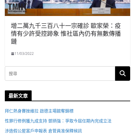
增二萬九千三百八十一宗確診 歐家榮：疫
情有少許受控跡象 惟社區內仍有無數傳播
鏈
11/03/2022
最新文章
拜仁熱身賽挫維拉 啟德主場館奪錦標
性罪行修例獲九成支持 鄧炳強：爭取今屆任期內完成立法
涉造假公屋富戶申報表 倉管員准保釋候訊