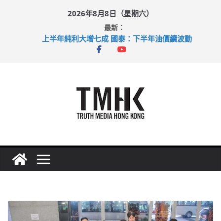
Skip
2026年8月8日（星期六）
to
最新：
content
上半年純利大增七成 國泰：下半年油價續波動
拜仁熱身賽挫維拉 啟德主場館奪錦標
性罪行修例獲九成支持 鄧炳強：爭取今屆任期內完成立法
涉造假公屋富戶申報表 倉管員准保釋候訊
足球盛會次場激戰 祖雲達斯挫車路士