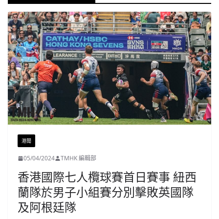
港聞
05/04/2024
TMHK 編輯部
香港國際七人欖球賽首日賽事 紐西
蘭隊於男子小組賽分別擊敗英國隊
及阿根廷隊