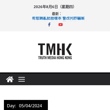
Skip
2026年8月6日（星期四）
to
最新：
content
希愈調亂胚胎樣本 警改列詐騙案
足球盛會次場激戰 祖雲達斯挫車路士
上半年純利大增七成 國泰：下半年油價續波動
上半年車禍奪六十三命 警方：下週起嚴打交通違例
巴士非禮女學生 六旬漢判囚四月
Day:
05/04/2024