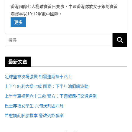
香港國際七人欖球賽首日賽事，中國香港隊於女子銀劍賽首
場賽事以19:12擊敗中國隊。
更多
最新文章
足球盛會次場激戰 祖雲達斯挫車路士
上半年純利大增七成 國泰：下半年油價續波動
上半年車禍奪六十三命 警方：下週起嚴打交通違例
巴士非禮女學生 六旬漢判囚四月
希愈調亂胚胎樣本 警改列詐騙案