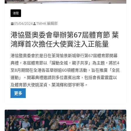
港聞
05/04/2024
TMHK 編輯部
港協暨奧委會舉辦第67屆體育節 葉
鴻輝首次擔任大使冀注入正能量
港協暨奧委會於是日在荃灣愉景新城舉行第67屆體育節開幕
典禮，本屆體育節以「躍動全城，親子共享」為主題，將於4
至8月期間在全港各區舉辦逾60項體育活動，旨在推廣「全民
運動」。開幕典禮邀請到多位嘉賓出席，包括會長霍震霆以
及體育節大使姚潔貞、葉鴻輝和鄧宇軒等。
更多