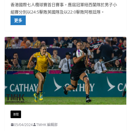
香港國際七人欖球賽首日賽事，應屆冠軍紐西蘭隊於男子小
組賽分別以24:5擊敗英國隊及以22:0擊敗阿根廷隊。
更多
港聞
05/04/2024
TMHK 編輯部