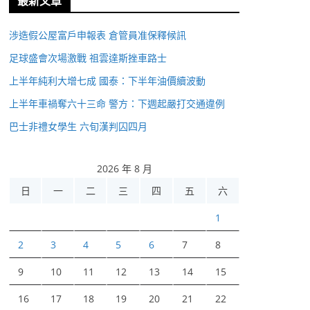
最新文章
涉造假公屋富戶申報表 倉管員准保釋候訊
足球盛會次場激戰 祖雲達斯挫車路士
上半年純利大增七成 國泰：下半年油價續波動
上半年車禍奪六十三命 警方：下週起嚴打交通違例
巴士非禮女學生 六旬漢判囚四月
2026 年 8 月
日
一
二
三
四
五
六
1
2
3
4
5
6
7
8
9
10
11
12
13
14
15
16
17
18
19
20
21
22