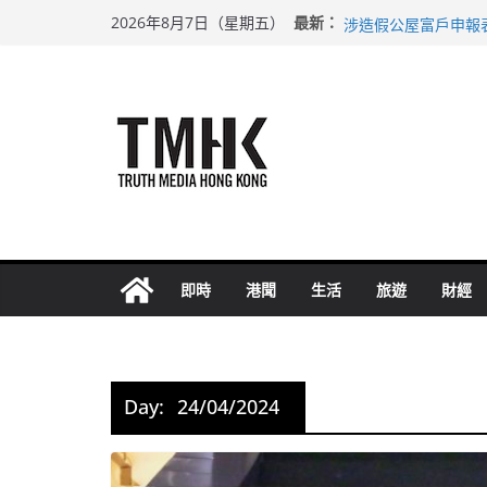
Skip
巴士非禮女學生 六
最新：
2026年8月7日（星期五）
涉造假公屋富戶申報
to
足球盛會次場激戰 
content
上半年純利大增七成
上半年車禍奪六十三
即時
港聞
生活
旅遊
財經
Day:
24/04/2024