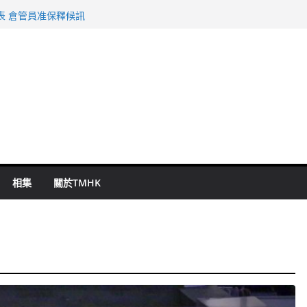
旬漢判囚四月
表 倉管員准保釋候訊
祖雲達斯挫車路士
 國泰：下半年油價續波動
命 警方：下週起嚴打交通違例
相集
關於TMHK