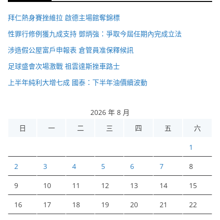
拜仁熱身賽挫維拉 啟德主場館奪錦標
性罪行修例獲九成支持 鄧炳強：爭取今屆任期內完成立法
涉造假公屋富戶申報表 倉管員准保釋候訊
足球盛會次場激戰 祖雲達斯挫車路士
上半年純利大增七成 國泰：下半年油價續波動
2026 年 8 月
日
一
二
三
四
五
六
1
2
3
4
5
6
7
8
9
10
11
12
13
14
15
16
17
18
19
20
21
22