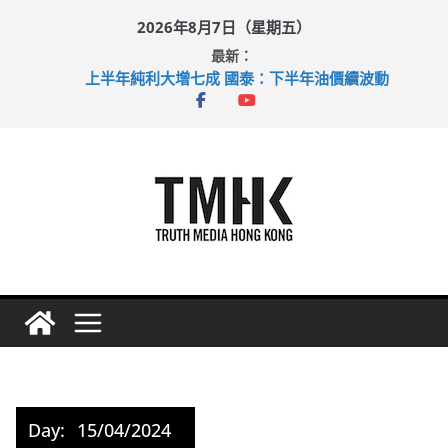
Skip
2026年8月7日（星期五）
to
最新：
content
上半年純利大增七成 國泰：下半年油價續波動
拜仁熱身賽挫維拉 啟德主場館奪錦標
性罪行修例獲九成支持 鄧炳強：爭取今屆任期內完成立法
涉造假公屋富戶申報表 倉管員准保釋候訊
足球盛會次場激戰 祖雲達斯挫車路士
Day:
15/04/2024