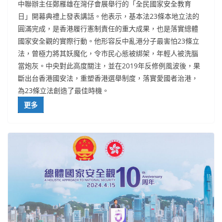
中聯辦主任鄭雁雄在灣仔會展舉行的「全民國家安全教育
日」開幕典禮上發表講話。他表示，基本法23條本地立法的
圓滿完成，是香港履行憲制責任的重大成果，也是落實總體
國家安全觀的實際行動。他形容反中亂港分子最害怕23條立
法，曾極力將其妖魔化，令市民心態被綁架，年輕人被洗腦
當炮灰。中央對此高度關注，並在2019年反修例風波後，果
斷出台香港國安法，重塑香港選舉制度，落實愛國者治港，
為23條立法創造了最佳時機。
更多