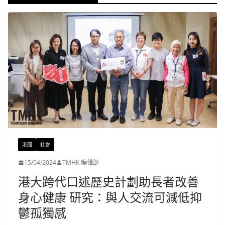
港聞
社會
15/04/2024
TMHK 編輯部
港大跨代口述歷史計劃助長者改善
身心健康 研究：與人交流可減低抑
鬱孤獨感