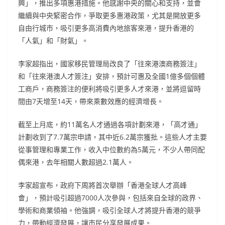
興」，推出多項惠港措施。他感謝中央的關心和支持，並會
繼續與中央緊密合作，爭取更多惠港政策，尤其是開放更多
自由行城市，吸引更多高消費內地旅客來港，提升香港的
「人氣」和「財氣」。
李家超指出，國家移民管理局改良了「往來港澳商務簽注」
和「往來港澳人才簽注」安排，預計可惠及全國1億多個個體
工商戶，商務簽注的便利將吸引更多人才來港，並將逗留時
間由7天增至14天，帶來乘數效應的經濟增長。
截至上月底，約11萬名人才通過各項計劃來港，「高才通」
計劃收到了7.7萬宗申請，其中近6.2萬宗獲批。這些人才主要
從事管理和專業工作，收入中位數約為5萬元，不少人帶同配
偶來港，去年相關人數超過2.1萬人。
李家超宣布，政府下周將首次舉辦「香港全球人才高峰
會」，預計吸引超過7000人次參與，包括來自全球的政界、
學術和商業領袖。他強調，吸引全球人才將提升香港的競爭
力，帶動經濟發展，讓市民分享發展成果。