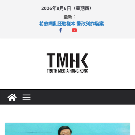
Skip
2026年8月6日（星期四）
to
最新：
content
希愈調亂胚胎樣本 警改列詐騙案
足球盛會次場激戰 祖雲達斯挫車路士
上半年純利大增七成 國泰：下半年油價續波動
上半年車禍奪六十三命 警方：下週起嚴打交通違例
巴士非禮女學生 六旬漢判囚四月