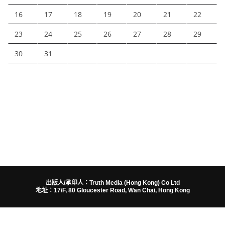
16
17
18
19
20
21
22
23
24
25
26
27
28
29
30
31
出版人/承印人：Truth Media (Hong Kong) Co Ltd
地址：17/F, 80 Gloucester Road, Wan Chai, Hong Kong