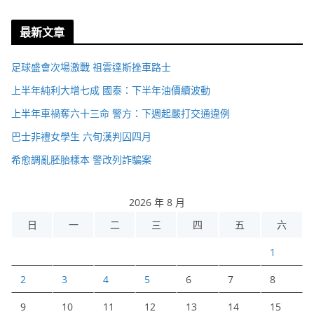
最新文章
足球盛會次場激戰 祖雲達斯挫車路士
上半年純利大增七成 國泰：下半年油價續波動
上半年車禍奪六十三命 警方：下週起嚴打交通違例
巴士非禮女學生 六旬漢判囚四月
希愈調亂胚胎樣本 警改列詐騙案
2026 年 8 月
日
一
二
三
四
五
六
1
2
3
4
5
6
7
8
9
10
11
12
13
14
15