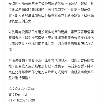
候時間。隨著未來十年公營房屋的供應不僅達標且超標，數
年後公屋輪候時間縮短時，有可能調整這一比例。她還透
露，部分新發展區如新田科技城和新界北新市鎮等，已在探
討其他比例方案。
對於容許投資移民來港投資房地產的建議，甯漢豪表示需要
審慎考慮，以免推高樓價。至於建議讓發展商分期支付地價
以刺激交投，她稱目前無此計劃，因為這會影響政府的現金
流。
甯漢豪強調，儘管市況不佳影響地價收入，政府仍會持續推
地，因為收入用於造地及基建。她表示，為減少影響，將研
究在北部都會區部分地方以片區方式開發，由發展商出資平
整並進行開發。
攝：Gordon Choi
文：Kevin Li
#TMHK20240720