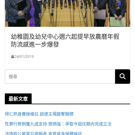
幼稚園及幼兒中心週六起提早放農曆年假
防流感進一步爆發
24/01/2019
最新文章
拜仁熱身賽挫維拉 啟德主場館奪錦標
性罪行修例獲九成支持 鄧炳強：爭取今屆任期內完成立法
涉造假公屋富戶申報表 倉管員准保釋候訊