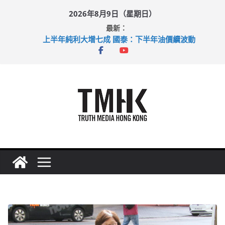
Skip
2026年8月9日（星期日）
to
最新：
content
上半年純利大增七成 國泰：下半年油價續波動
拜仁熱身賽挫維拉 啟德主場館奪錦標
性罪行修例獲九成支持 鄧炳強：爭取今屆任期內完成立法
涉造假公屋富戶申報表 倉管員准保釋候訊
足球盛會次場激戰 祖雲達斯挫車路士