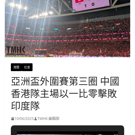
港聞
社會
亞洲盃外圍賽第三圈 中國
香港隊主場以一比零擊敗
印度隊
10/06/2025
TMHK 編輯部