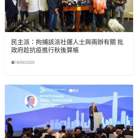
民主派：拘捕該派社運人士與兩辦有關 批
政府趁抗疫進行秋後算帳
18/04/2020