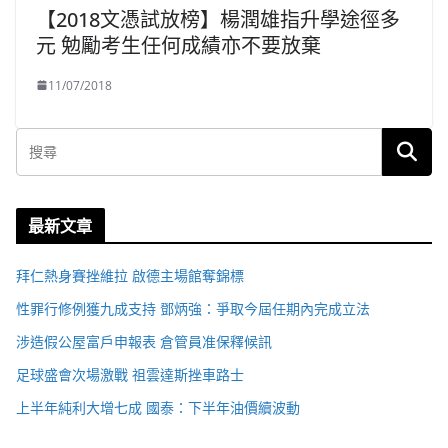
【2018文憑試放榜】楊潤雄指升學途徑多
元 勉勵考生任何成績亦不要放棄
11/07/2018
最新文章
拜仁熱身賽挫維拉 啟德主場館奪錦標
性罪行修例獲九成支持 鄧炳強：爭取今屆任期內完成立法
涉造假公屋富戶申報表 倉管員准保釋候訊
足球盛會次場激戰 祖雲達斯挫車路士
上半年純利大增七成 國泰：下半年油價續波動