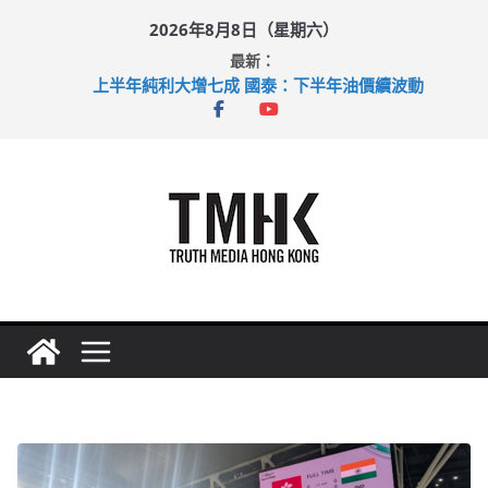
Skip
2026年8月8日（星期六）
to
最新：
content
上半年純利大增七成 國泰：下半年油價續波動
拜仁熱身賽挫維拉 啟德主場館奪錦標
性罪行修例獲九成支持 鄧炳強：爭取今屆任期內完成立法
涉造假公屋富戶申報表 倉管員准保釋候訊
足球盛會次場激戰 祖雲達斯挫車路士