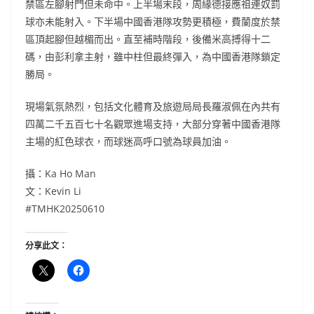
禁區左腳射門但未命中。上半場末段，周緣德接應祖連奴罰
球亦未能射入。下半場中國香港隊攻勢更積極，費蘭度於禁
區頂起腳但越楣而出。直至補時階段，後備米高搏得十二
碼，由彭利拿主射，雖中柱但最終彈入，為中國香港隊鎖定
勝局。
現場氣氛熱烈，包括文化體育及旅遊局局長羅淑佩在內共有
四萬二千五百七十名觀眾進場支持，大部分穿著中國香港隊
主場的紅色球衣，而球迷高呼口號為球員加油。
攝：Ka Ho Man
文：Kevin Li
#TMHK20250610
分享此文：