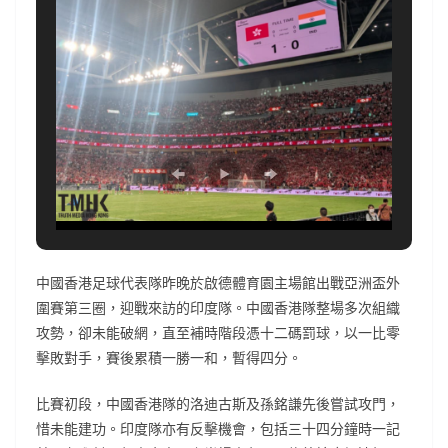
中國香港足球代表隊昨晚於啟德體育園主場館出戰亞洲盃外
圍賽第三圈，迎戰來訪的印度隊。中國香港隊整場多次組織
攻勢，卻未能破網，直至補時階段憑十二碼罰球，以一比零
擊敗對手，賽後累積一勝一和，暫得四分。
比賽初段，中國香港隊的洛迪古斯及孫銘謙先後嘗試攻門，
惜未能建功。印度隊亦有反擊機會，包括三十四分鐘時一記