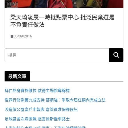
梁天琦凌晨一時抵點票中心 批泛民棄選是
不負責任做法
05/09/2016
最新文章
拜仁熱身賽挫維拉 啟德主場館奪錦標
性罪行修例獲九成支持 鄧炳強：爭取今屆任期內完成立法
涉造假公屋富戶申報表 倉管員准保釋候訊
足球盛會次場激戰 祖雲達斯挫車路士