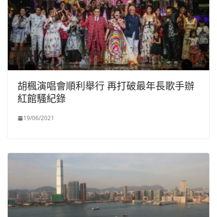
胡楓演唱會順利舉行 再打破最年長歌手辦
紅館騷紀錄
19/06/2021