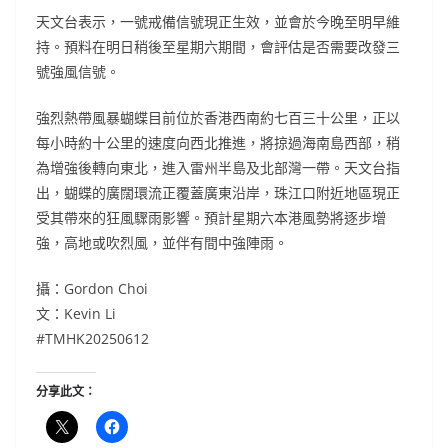
天文台表示，一號戒備信號現正生效，並會於今晚至明早維
持。預料在明日稍後至星期六期間，會評估是否需要改發三
號強風信號。
強烈熱帶風暴蝴蝶目前位於香港西南約七百三十公里，正以
每小時約十公里的速度向西北推進，將掠過海南島西部，稍
為增強後轉向東北，進入雷州半島及北部灣一帶。天文台指
出，蝴蝶的廣闊環流正覆蓋廣東沿岸，珠江口附近地區現正
受其帶來的狂風驟雨影響。預計星期六本港風勢將逐步增
強，高地或吹烈風，並伴有間中強陣雨。
攝：Gordon Choi
文：Kevin Li
#TMHK20250612
分享此文：