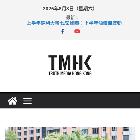
Skip
2026年8月8日（星期六）
to
最新：
content
上半年純利大增七成 國泰：下半年油價續波動
拜仁熱身賽挫維拉 啟德主場館奪錦標
性罪行修例獲九成支持 鄧炳強：爭取今屆任期內完成立法
涉造假公屋富戶申報表 倉管員准保釋候訊
足球盛會次場激戰 祖雲達斯挫車路士