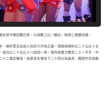
國女排今晚迎戰日本，以局數三比一勝出，錄得三連勝佳績。
宇、張籽萱及自由人倪非凡作為正選，頭兩局順利以二十五比十五
，成功以二十五比十八追回一局。第四局雙方戰至二十一平手，中
二十二奠定勝局。吳夢潔全場攻下二十四分為最高，龔翔宇亦貢獻