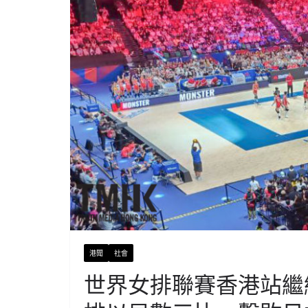
港聞
社會
世界女排聯賽香港站繼