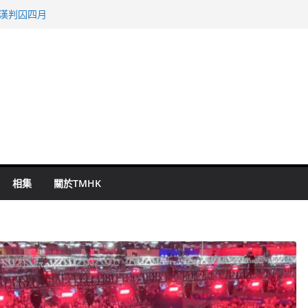
旬漢判囚四月
表 倉管員准保釋候訊
祖雲達斯挫車路士
 國泰：下半年油價續波動
命 警方：下週起嚴打交通違例
相集
關於TMHK