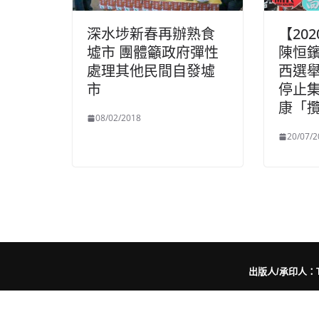
深水埗新春再辦熟食
【20
墟市 團體籲政府彈性
陳恒
處理其他民間自發墟
西選舉
市
停止
康「
08/02/2018
20/07/2
出版人/承印人：Trut