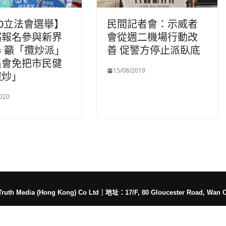
20立法會選舉】
民間記者會：示威者
鑌報名參與新界
會從週二機場行動改
 籲「攬炒派」
善 促警方停止派臥底
集會免把市民健
15/08/2019
攬炒」
020
h Media (Hong Kong) Co Ltd
｜
地址：17/F, 80 Gloucester Road, Wan 