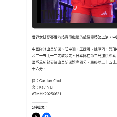
世界女排聯賽香港站賽事繼續於啟德體藝館上演，中
中國隊派出吳夢潔、莊宇珊、王媛媛、陳厚羽、龔翔
及二十五比十二先取領先。日本隊在第三局加快節奏
國隊重新部署後由吳夢潔連奪四分，最終以二十五比
十六分。
攝：Gordon Choi
文：Kevin Li
#TMHK20250621
分享此文：