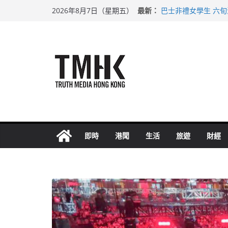
Skip
最新：
巴士非禮女學生 六
2026年8月7日（星期五）
to
涉造假公屋富戶申報
足球盛會次場激戰 
content
上半年純利大增七成
上半年車禍奪六十三
即時
港聞
生活
旅遊
財經