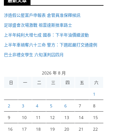
最新文章
涉造假公屋富戶申報表 倉管員准保釋候訊
足球盛會次場激戰 祖雲達斯挫車路士
上半年純利大增七成 國泰：下半年油價續波動
上半年車禍奪六十三命 警方：下週起嚴打交通違例
巴士非禮女學生 六旬漢判囚四月
2026 年 8 月
日
一
二
三
四
五
六
1
2
3
4
5
6
7
8
9
10
11
12
13
14
15
16
17
18
19
20
21
22