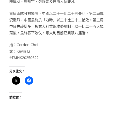
陳厚羽、龔翔宇、張籽萱及自由人倪非凡。
首局兩隊分數緊咬，中國以二十一比二十五失利。第二局戰
況激烈，中國最終於「刁時」以三十比三十二惜敗。第三局
中國失誤增多，被意大利重炮攻勢壓制，以一比二十五大幅
落後，最終吞下敗仗。意大利目前已累積八連勝。
攝：Gordon Choi
文：Kevin Li
#TMHK20250622
分享此文：
請按讚：