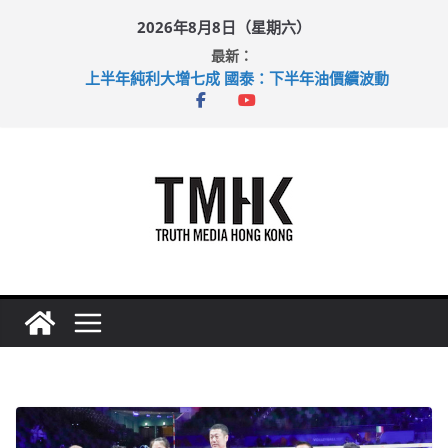
Skip
2026年8月8日（星期六）
to
最新：
content
上半年純利大增七成 國泰：下半年油價續波動
拜仁熱身賽挫維拉 啟德主場館奪錦標
性罪行修例獲九成支持 鄧炳強：爭取今屆任期內完成立法
涉造假公屋富戶申報表 倉管員准保釋候訊
足球盛會次場激戰 祖雲達斯挫車路士