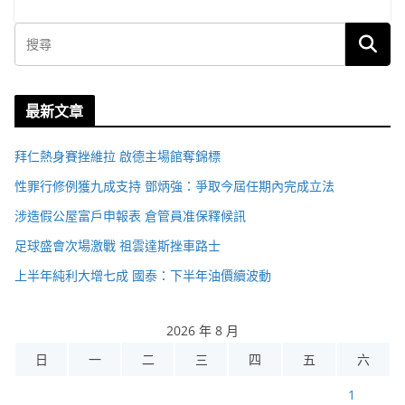
最新文章
拜仁熱身賽挫維拉 啟德主場館奪錦標
性罪行修例獲九成支持 鄧炳強：爭取今屆任期內完成立法
涉造假公屋富戶申報表 倉管員准保釋候訊
足球盛會次場激戰 祖雲達斯挫車路士
上半年純利大增七成 國泰：下半年油價續波動
2026 年 8 月
日
一
二
三
四
五
六
1