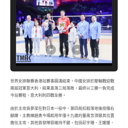
世界女排聯賽香港站賽事圓滿結束，中國女排於壓軸戰迎戰
兩屆冠軍意大利，結果直落三局落敗，最終以三勝一負完成
今站賽程，意大利則四戰全勝。
由於主攻吳夢潔在對日本一役中，第四局扣殺落地後扭傷右
腳踝，主教練趙勇今場起用年僅十九歲的董禹含頂替其位置
擔任主攻，其他首發陣容維持不變，包括莊宇珊、王媛媛、