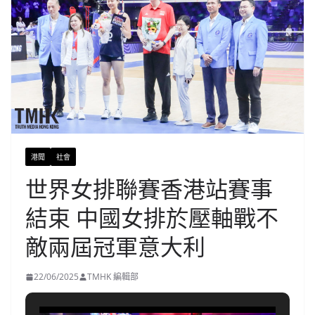
港聞
社會
世界女排聯賽香港站賽事
結束 中國女排於壓軸戰不
敵兩屆冠軍意大利
22/06/2025
TMHK 編輯部