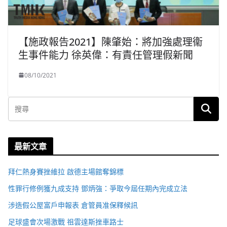
【施政報告2021】陳肇始：將加強處理衞
生事件能力 徐英偉：有責任管理假新聞
08/10/2021
最新文章
拜仁熱身賽挫維拉 啟德主場館奪錦標
性罪行修例獲九成支持 鄧炳強：爭取今屆任期內完成立法
涉造假公屋富戶申報表 倉管員准保釋候訊
足球盛會次場激戰 祖雲達斯挫車路士