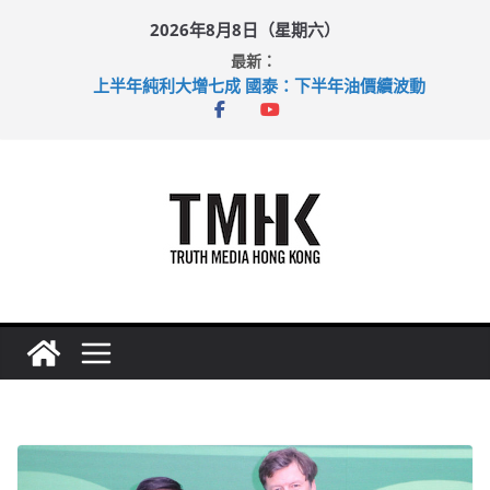
Skip
2026年8月8日（星期六）
to
最新：
content
上半年純利大增七成 國泰：下半年油價續波動
拜仁熱身賽挫維拉 啟德主場館奪錦標
性罪行修例獲九成支持 鄧炳強：爭取今屆任期內完成立法
涉造假公屋富戶申報表 倉管員准保釋候訊
足球盛會次場激戰 祖雲達斯挫車路士