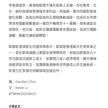
李家超提到，香港與歐盟不僅在商貿上互補，亦在教育、文
化、創科與環保等領域共享利益。他強調，應共同面對氣候
變化挑戰，並指出特區政府正積極推動減碳，包括在五年間
將本地電動車數量由一萬四千輛增至十一萬輛，增長速度全
球領先。他又指，政府正擴展電動車充電設施，並試行電動
渡輪，推動交通低碳轉型。
歐盟駐港澳辦主任盧效偉表示，歐盟是香港最大外資來源之
一，並在氣候議題上擔當全球領導角色。他指出歐盟自九十
年代起成功減排三成七，並實現六成八經濟增長，顯示環保
與經濟並非對立，並讚揚香港擁有世界最佳公共交通系統，
有潛力在多個可持續領域加強合作。
攝：Gordon Choi
文：Kevin Li
#TMHK20250623
分享此文：