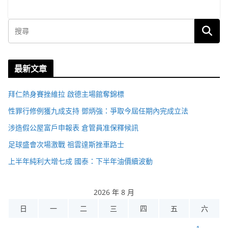
最新文章
拜仁熱身賽挫維拉 啟德主場館奪錦標
性罪行修例獲九成支持 鄧炳強：爭取今屆任期內完成立法
涉造假公屋富戶申報表 倉管員准保釋候訊
足球盛會次場激戰 祖雲達斯挫車路士
上半年純利大增七成 國泰：下半年油價續波動
2026 年 8 月
日
一
二
三
四
五
六