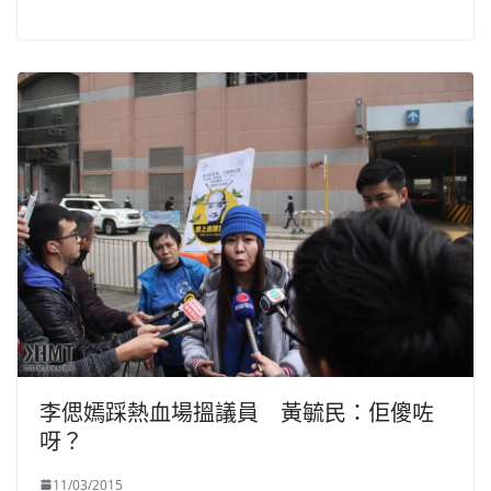
李偲嫣踩熱血場搵議員 黃毓民：佢傻咗
呀？
11/03/2015