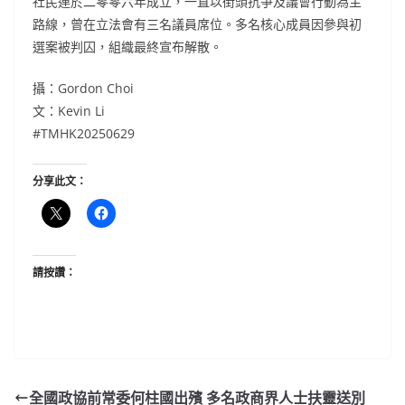
社民連於二零零六年成立，一直以街頭抗爭及議會行動為主
路線，曾在立法會有三名議員席位。多名核心成員因參與初
選案被判囚，組織最終宣布解散。
攝：Gordon Choi
文：Kevin Li
#TMHK20250629
分享此文：
請按讚：
全國政協前常委何柱國出殯 多名政商界人士扶靈送別