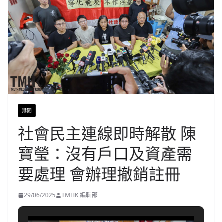
港聞
社會民主連線即時解散 陳
寶瑩：沒有戶口及資產需
要處理 會辦理撤銷註冊
29/06/2025
TMHK 編輯部