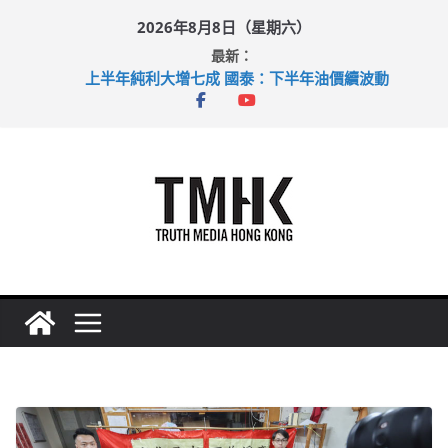
Skip
2026年8月8日（星期六）
to
最新：
content
上半年純利大增七成 國泰：下半年油價續波動
拜仁熱身賽挫維拉 啟德主場館奪錦標
性罪行修例獲九成支持 鄧炳強：爭取今屆任期內完成立法
涉造假公屋富戶申報表 倉管員准保釋候訊
足球盛會次場激戰 祖雲達斯挫車路士