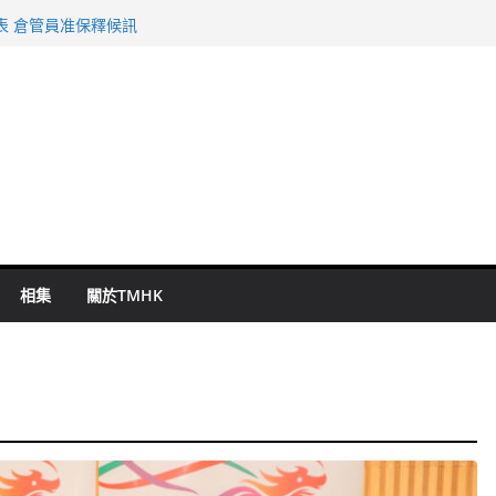
旬漢判囚四月
表 倉管員准保釋候訊
祖雲達斯挫車路士
 國泰：下半年油價續波動
命 警方：下週起嚴打交通違例
相集
關於TMHK