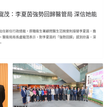
寵茂：李夏茵強勢回歸醫管局 深信她能
出任新任行政總裁。原職衞生署顧問醫生范婉雯則接替李夏茵，擔
。醫衞局局長盧寵茂表示，對李夏茵的「強勢回歸」感到欣喜，深
。