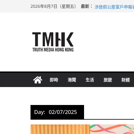
Skip
巴士非禮女學生 六
最新：
2026年8月7日（星期五）
涉造假公屋富戶申報
to
足球盛會次場激戰 
content
上半年純利大增七成
上半年車禍奪六十三
即時
港聞
生活
旅遊
財經
Day:
02/07/2025