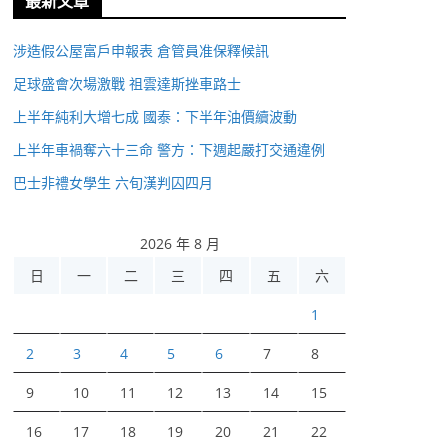
最新文章
涉造假公屋富戶申報表 倉管員准保釋候訊
足球盛會次場激戰 祖雲達斯挫車路士
上半年純利大增七成 國泰：下半年油價續波動
上半年車禍奪六十三命 警方：下週起嚴打交通違例
巴士非禮女學生 六旬漢判囚四月
2026 年 8 月
日
一
二
三
四
五
六
1
2
3
4
5
6
7
8
9
10
11
12
13
14
15
16
17
18
19
20
21
22