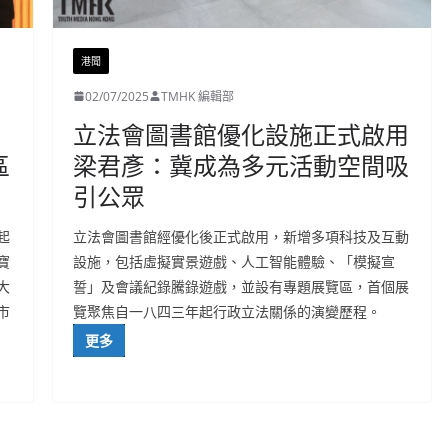
港聞
02/07/2025
TMHK 編輯部
立法會圖書館優化設施正式啟用
區
梁君彥：冀成為多元活動空間吸
引公眾
起
立法會圖書館經優化後正式啟用，新增多項科技及互動
寶
設施，包括虛擬實景遊戲、人工智能體驗、「模擬宣
大
誓」及會議紀錄騰錄遊戲，並設有專題展覽區，首個展
市
覽聚焦自一八四三年起行政立法關係的演變歷程。
更多