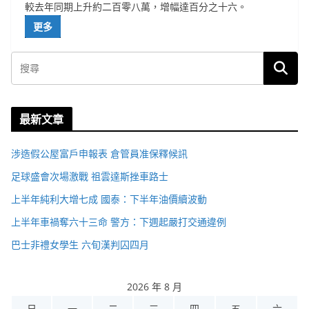
較去年同期上升約二百零八萬，增幅達百分之十六。
更多
最新文章
涉造假公屋富戶申報表 倉管員准保釋候訊
足球盛會次場激戰 祖雲達斯挫車路士
上半年純利大增七成 國泰：下半年油價續波動
上半年車禍奪六十三命 警方：下週起嚴打交通違例
巴士非禮女學生 六旬漢判囚四月
2026 年 8 月
日
一
二
三
四
五
六