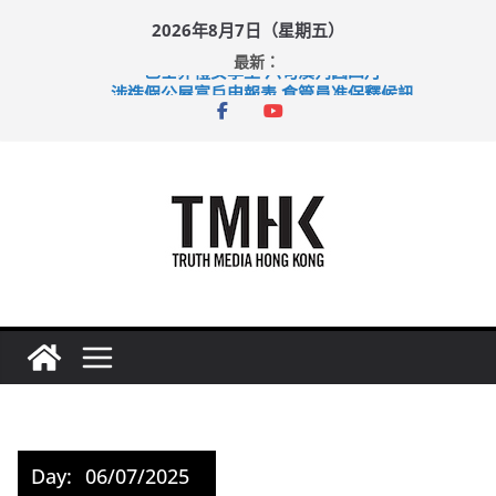
Skip
2026年8月7日（星期五）
to
最新：
content
巴士非禮女學生 六旬漢判囚四月
涉造假公屋富戶申報表 倉管員准保釋候訊
足球盛會次場激戰 祖雲達斯挫車路士
上半年純利大增七成 國泰：下半年油價續波動
上半年車禍奪六十三命 警方：下週起嚴打交通違例
Day:
06/07/2025