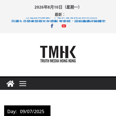
Skip
2026年8月10日（星期一）
to
最新：
content
涉造假公屋富戶申報表 倉管員准保釋候訊
目標九月發表首個五年規劃 李家超：研設機構代辦樓宇維修
黃大仙上邨發生企圖謀殺及自殺案 警方：疑兇斬傷鄰居後墮亡
拜仁熱身賽挫維拉 啟德主場館奪錦標
性罪行修例獲九成支持 鄧炳強：爭取今屆任期內完成立法
Day:
09/07/2025