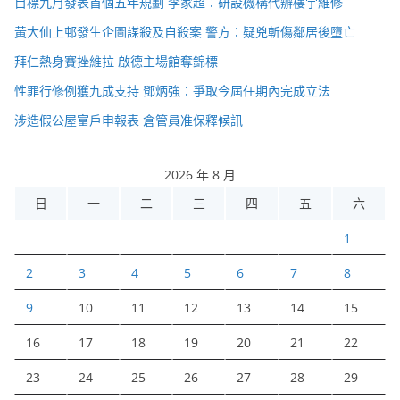
目標九月發表首個五年規劃 李家超：研設機構代辦樓宇維修
黃大仙上邨發生企圖謀殺及自殺案 警方：疑兇斬傷鄰居後墮亡
拜仁熱身賽挫維拉 啟德主場館奪錦標
性罪行修例獲九成支持 鄧炳強：爭取今屆任期內完成立法
涉造假公屋富戶申報表 倉管員准保釋候訊
2026 年 8 月
日
一
二
三
四
五
六
1
2
3
4
5
6
7
8
9
10
11
12
13
14
15
16
17
18
19
20
21
22
23
24
25
26
27
28
29