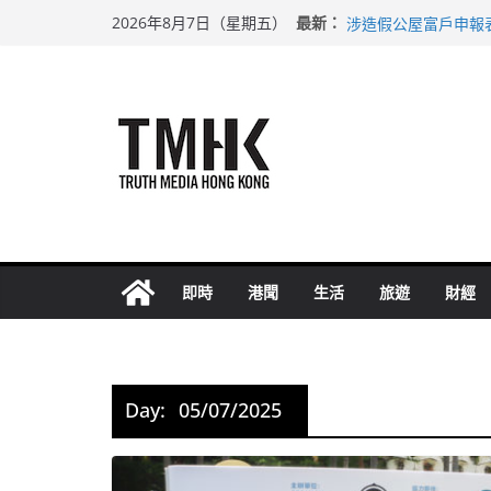
Skip
巴士非禮女學生 六
最新：
2026年8月7日（星期五）
涉造假公屋富戶申報
to
足球盛會次場激戰 
content
上半年純利大增七成
上半年車禍奪六十三
即時
港聞
生活
旅遊
財經
Day:
05/07/2025