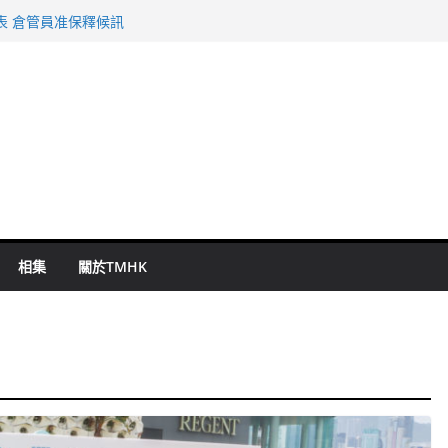
旬漢判囚四月
表 倉管員准保釋候訊
祖雲達斯挫車路士
 國泰：下半年油價續波動
命 警方：下週起嚴打交通違例
相集
關於TMHK