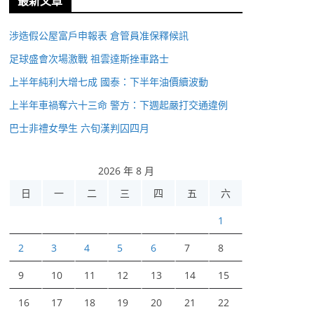
最新文章
涉造假公屋富戶申報表 倉管員准保釋候訊
足球盛會次場激戰 祖雲達斯挫車路士
上半年純利大增七成 國泰：下半年油價續波動
上半年車禍奪六十三命 警方：下週起嚴打交通違例
巴士非禮女學生 六旬漢判囚四月
2026 年 8 月
日
一
二
三
四
五
六
1
2
3
4
5
6
7
8
9
10
11
12
13
14
15
16
17
18
19
20
21
22