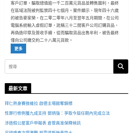
客戶訂單，騙取總值逾一千二百萬元貨品並轉售圖利，最終
在區域法院被判監禁四十七個月。案件顯示，現年四十六歲
的被告麥家榮，在二零二零年八月至翌年五月期間，在公司
電腦系統輸入虛假訂單，訛稱三十二間客戶公司訂購貨品，
再偽造印章及簽收手續，從而騙取貨品出售牟利，被告最終
僅向公司繳交約二十八萬元貨款。
更多
最新文章
拜仁熱身賽挫維拉 啟德主場館奪錦標
性罪行修例獲九成支持 鄧炳強：爭取今屆任期內完成立法
涉造假公屋富戶申報表 倉管員准保釋候訊
足球盛會次場激戰 祖雲達斯挫車路士