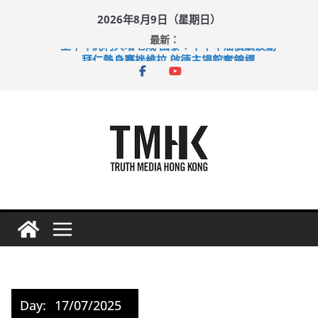
Skip
2026年8月9日（星期日）
to
最新：
content
上半年純利大增七成 國泰：下半年油價續波動
拜仁熱身賽挫維拉 啟德主場館奪錦標
性罪行修例獲九成支持 鄧炳強：爭取今屆任期內完成立法
涉造假公屋富戶申報表 倉管員准保釋候訊
足球盛會次場激戰 祖雲達斯挫車路士
Day:
17/07/2025