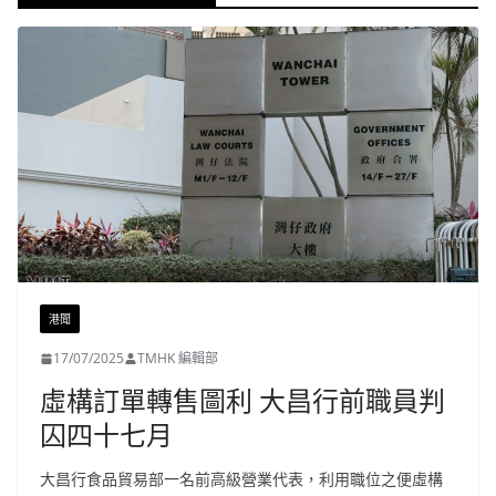
港聞
17/07/2025
TMHK 編輯部
虛構訂單轉售圖利 大昌行前職員判
囚四十七月
大昌行食品貿易部一名前高級營業代表，利用職位之便虛構