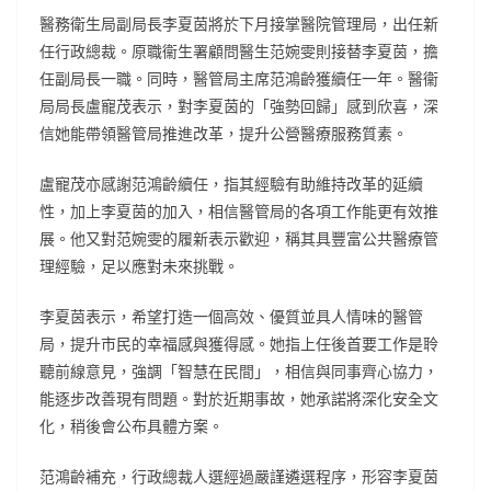
醫務衛生局副局長李夏茵將於下月接掌醫院管理局，出任新
任行政總裁。原職衞生署顧問醫生范婉雯則接替李夏茵，擔
任副局長一職。同時，醫管局主席范鴻齡獲續任一年。醫衞
局局長盧寵茂表示，對李夏茵的「強勢回歸」感到欣喜，深
信她能帶領醫管局推進改革，提升公營醫療服務質素。
盧寵茂亦感謝范鴻齡續任，指其經驗有助維持改革的延續
性，加上李夏茵的加入，相信醫管局的各項工作能更有效推
展。他又對范婉雯的履新表示歡迎，稱其具豐富公共醫療管
理經驗，足以應對未來挑戰。
李夏茵表示，希望打造一個高效、優質並具人情味的醫管
局，提升市民的幸福感與獲得感。她指上任後首要工作是聆
聽前線意見，強調「智慧在民間」，相信與同事齊心協力，
能逐步改善現有問題。對於近期事故，她承諾將深化安全文
化，稍後會公布具體方案。
范鴻齡補充，行政總裁人選經過嚴謹遴選程序，形容李夏茵