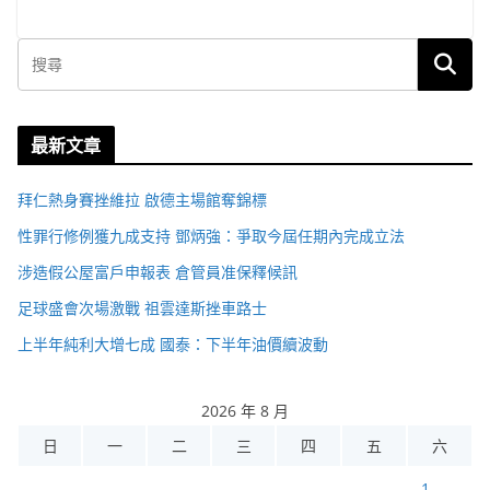
最新文章
拜仁熱身賽挫維拉 啟德主場館奪錦標
性罪行修例獲九成支持 鄧炳強：爭取今屆任期內完成立法
涉造假公屋富戶申報表 倉管員准保釋候訊
足球盛會次場激戰 祖雲達斯挫車路士
上半年純利大增七成 國泰：下半年油價續波動
2026 年 8 月
日
一
二
三
四
五
六
1