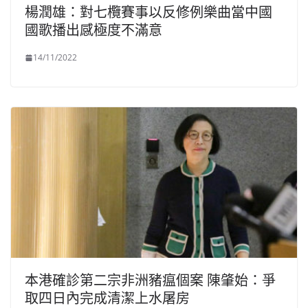
楊潤雄：對七欖賽事以反修例樂曲當中國
國歌播出感極度不滿意
14/11/2022
本港確診第二宗非洲豬瘟個案 陳肇始：爭
取四日內完成清潔上水屠房