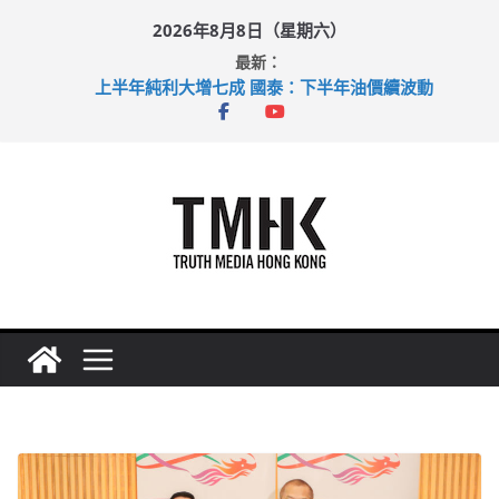
Skip
2026年8月8日（星期六）
to
最新：
content
上半年純利大增七成 國泰：下半年油價續波動
拜仁熱身賽挫維拉 啟德主場館奪錦標
性罪行修例獲九成支持 鄧炳強：爭取今屆任期內完成立法
涉造假公屋富戶申報表 倉管員准保釋候訊
足球盛會次場激戰 祖雲達斯挫車路士