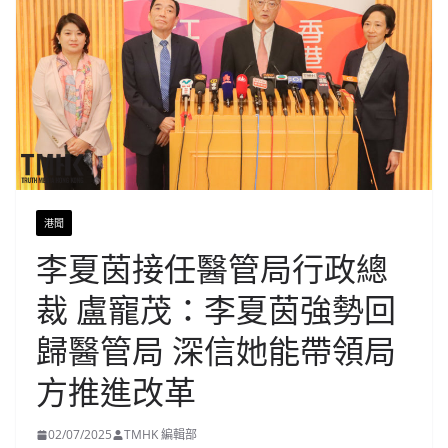
港聞
李夏茵接任醫管局行政總
裁 盧寵茂：李夏茵強勢回
歸醫管局 深信她能帶領局
方推進改革
02/07/2025
TMHK 編輯部