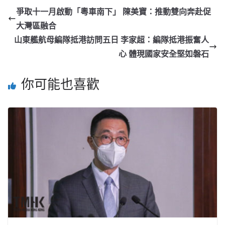
爭取十一月啟動「粵車南下」 陳美寶：推動雙向奔赴促
大灣區融合
山東艦航母編隊抵港訪問五日 李家超：編隊抵港振奮人
心 體現國家安全堅如磐石
你可能也喜歡