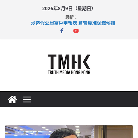
Skip
2026年8月9日（星期日）
to
最新：
content
涉造假公屋富戶申報表 倉管員准保釋候訊
目標九月發表首個五年規劃 李家超：研設機構代辦樓宇維修
黃大仙上邨發生企圖謀殺及自殺案 警方：疑兇斬傷鄰居後墮亡
拜仁熱身賽挫維拉 啟德主場館奪錦標
性罪行修例獲九成支持 鄧炳強：爭取今屆任期內完成立法