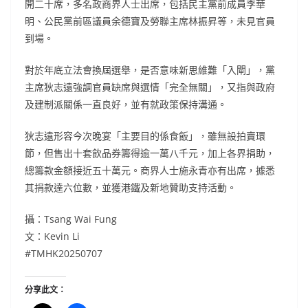
開二十席，多名政商界人士出席，包括民主黨前成員李華
明、公民黨前區議員余德寶及勞聯主席林振昇等，未見官員
到場。
對於年底立法會換屆選舉，是否意味新思維難「入閘」，黨
主席狄志遠強調官員缺席與選情「完全無關」，又指與政府
及建制派關係一直良好，並有就政策保持溝通。
狄志遠形容今次晚宴「主要目的係食飯」，雖無設拍賣環
節，但售出十套飲品券籌得逾一萬八千元，加上各界捐助，
總籌款金額接近五十萬元。商界人士施永青亦有出席，據悉
其捐款達六位數，並獲港鐵及新地贊助支持活動。
攝：Tsang Wai Fung
文：Kevin Li
#TMHK20250707
分享此文：