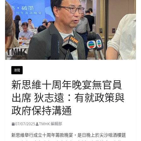
港聞
新思維十周年晚宴無官員
出席 狄志遠：有就政策與
政府保持溝通
07/07/2025
TMHK 編輯部
新思維舉行成立十周年籌款晚宴，是日晚上於尖沙咀酒樓筵