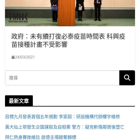
政府：未有續打復必泰疫苗時間表 科興疫
苗接種計畫不受影響
24/03/2021
最新文章
目標九月發表首個五年規劃 李家超：研設機構代辦樓宇維修
黃大仙上邨發生企圖謀殺及自殺案 警方：疑兇斬傷鄰居後墮亡
拜仁熱身賽挫維拉 啟德主場館奪錦標