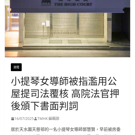
港聞
小提琴女導師被指濫用公
屋提司法覆核 高院法官押
後頒下書面判詞
16/07/2025
TMHK 編輯部
居於天水圍天慈邨的一名小提琴女導師鄧慧賢，早前被房委