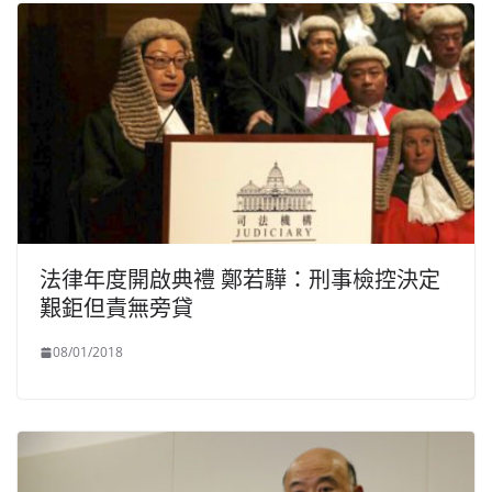
法律年度開啟典禮 鄭若驊：刑事檢控決定
艱鉅但責無旁貸
08/01/2018