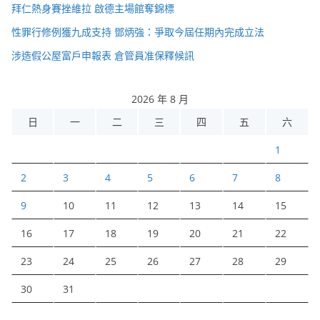
拜仁熱身賽挫維拉 啟德主場館奪錦標
性罪行修例獲九成支持 鄧炳強：爭取今屆任期內完成立法
涉造假公屋富戶申報表 倉管員准保釋候訊
2026 年 8 月
日
一
二
三
四
五
六
1
2
3
4
5
6
7
8
9
10
11
12
13
14
15
16
17
18
19
20
21
22
23
24
25
26
27
28
29
30
31