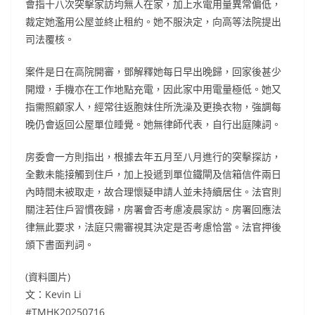
會指十八次突擊家訪均無人在家，加上水電用量異常偏低，
裁定她濫用公屋並終止租約。她不服決定，向高等法院提出
司法覆核。
案件是日在高院開審，鄧解釋她每日早出晚歸，回家後甚少
開燈，手機亦在工作地點充電，因此家中用電量極低。她又
指需照顧家人，經常往返胞妹住所洗澡及更換衣物，強調每
晚仍會返回公屋單位睡覺。她無律師代表，自行出庭陳詞。
房委會一方則指出，根據去年五月至八月進行的突擊探訪，
全數未能接觸到住戶，加上投遞到單位鐵閘及信箱信件兩日
內時間未被取走，故合理懷疑申請人並未持續居住。法官則
關注若住戶習慣夜歸，房署會否考慮凌晨家訪。房署回應法
律無此要求，法庭只需審視其決定是否考慮恰當。法官押後
頒下書面判詞。
(資料圖片)
文：Kevin Li
#TMHK20250716