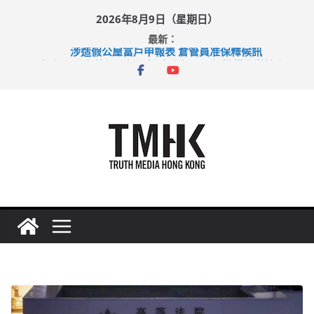
Skip
2026年8月9日（星期日）
to
最新：
content
涉造假公屋富戶申報表 倉管員准保釋候訊
目標九月發表首個五年規劃 李家超：研設機構代辦樓宇維修
黃大仙上邨發生企圖謀殺及自殺案 警方：疑兇斬傷鄰居後墮亡
拜仁熱身賽挫維拉 啟德主場館奪錦標
性罪行修例獲九成支持 鄧炳強：爭取今屆任期內完成立法