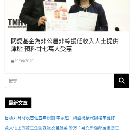
關愛基金為非公屋非綜援低收入人士提供
津貼 預料廿七萬人受惠
29/06/2020
最新文章
目標九月發表首個五年規劃 李家超：研設機構代辦樓宇維修
黃大仙上邨發生企圖謀殺及自殺案 警方：疑兇斬傷鄰居後墮亡