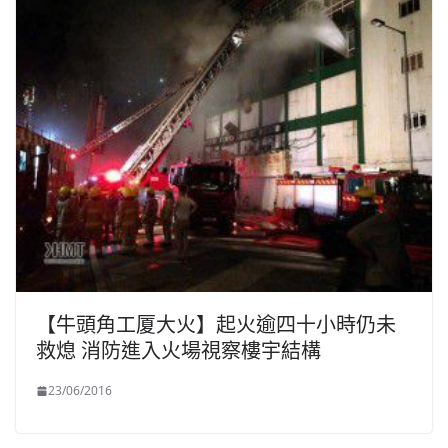
【牛頭角工厦大火】起火逾四十小時仍未
救熄 消防進入火場視察樓宇結構
23/06/2016