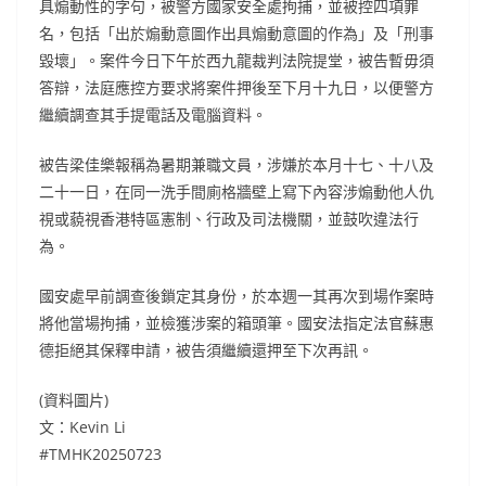
具煽動性的字句，被警方國家安全處拘捕，並被控四項罪
名，包括「出於煽動意圖作出具煽動意圖的作為」及「刑事
毀壞」。案件今日下午於西九龍裁判法院提堂，被告暫毋須
答辯，法庭應控方要求將案件押後至下月十九日，以便警方
繼續調查其手提電話及電腦資料。
被告梁佳樂報稱為暑期兼職文員，涉嫌於本月十七、十八及
二十一日，在同一洗手間廁格牆壁上寫下內容涉煽動他人仇
視或藐視香港特區憲制、行政及司法機關，並鼓吹違法行
為。
國安處早前調查後鎖定其身份，於本週一其再次到場作案時
將他當場拘捕，並檢獲涉案的箱頭筆。國安法指定法官蘇惠
德拒絕其保釋申請，被告須繼續還押至下次再訊。
(資料圖片)
文：Kevin Li
#TMHK20250723