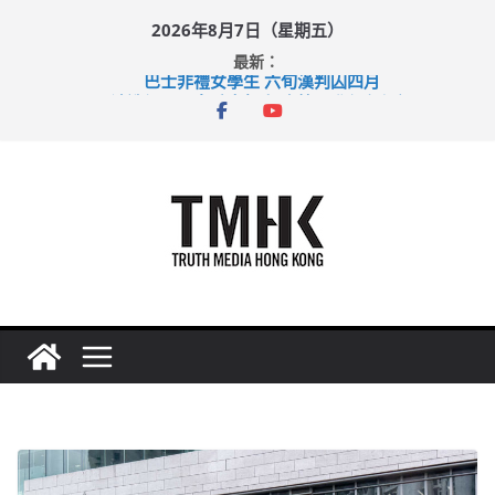
Skip
2026年8月7日（星期五）
to
最新：
content
巴士非禮女學生 六旬漢判囚四月
涉造假公屋富戶申報表 倉管員准保釋候訊
足球盛會次場激戰 祖雲達斯挫車路士
上半年純利大增七成 國泰：下半年油價續波動
上半年車禍奪六十三命 警方：下週起嚴打交通違例