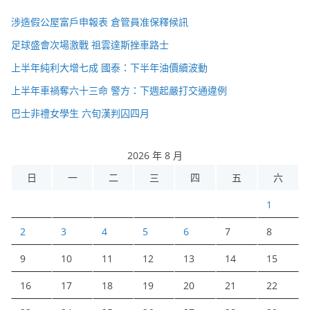
涉造假公屋富戶申報表 倉管員准保釋候訊
足球盛會次場激戰 祖雲達斯挫車路士
上半年純利大增七成 國泰：下半年油價續波動
上半年車禍奪六十三命 警方：下週起嚴打交通違例
巴士非禮女學生 六旬漢判囚四月
2026 年 8 月
日
一
二
三
四
五
六
1
2
3
4
5
6
7
8
9
10
11
12
13
14
15
16
17
18
19
20
21
22