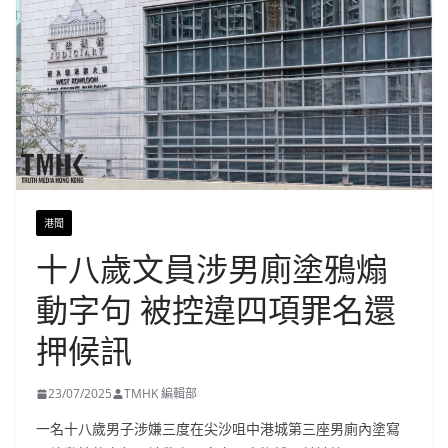
港聞
十八歲文員涉男廁塗鴉煽
動字句 被控違四項罪名還
押候訊
23/07/2025
TMHK 編輯部
一名十八歲男子涉嫌三度在尖沙咀中港城第三座男廁內塗寫