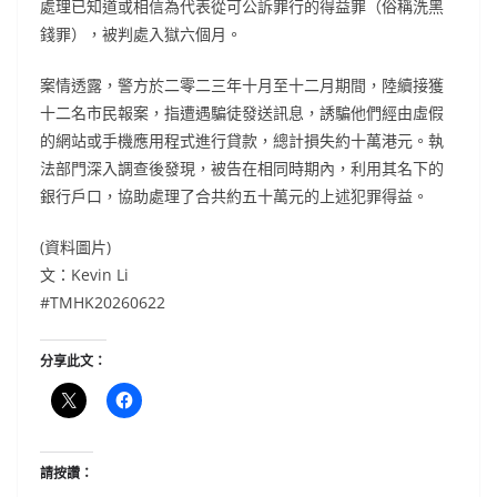
處理已知道或相信為代表從可公訴罪行的得益罪（俗稱洗黑
錢罪），被判處入獄六個月。
案情透露，警方於二零二三年十月至十二月期間，陸續接獲
十二名市民報案，指遭遇騙徒發送訊息，誘騙他們經由虛假
的網站或手機應用程式進行貸款，總計損失約十萬港元。執
法部門深入調查後發現，被告在相同時期內，利用其名下的
銀行戶口，協助處理了合共約五十萬元的上述犯罪得益。
(資料圖片)
文：Kevin Li
#TMHK20260622
分享此文：
請按讚：