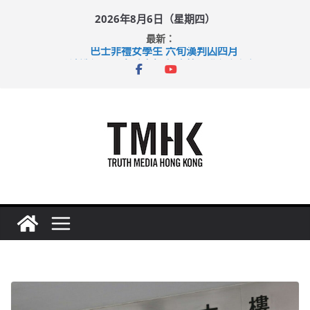
Skip
2026年8月6日（星期四）
to
最新：
content
巴士非禮女學生 六旬漢判囚四月
涉造假公屋富戶申報表 倉管員准保釋候訊
足球盛會次場激戰 祖雲達斯挫車路士
上半年純利大增七成 國泰：下半年油價續波動
上半年車禍奪六十三命 警方：下週起嚴打交通違例