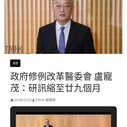
港聞
政府修例改革醫委會 盧寵
茂：研訊縮至廿九個月
26/06/2026
TMHK 編輯部