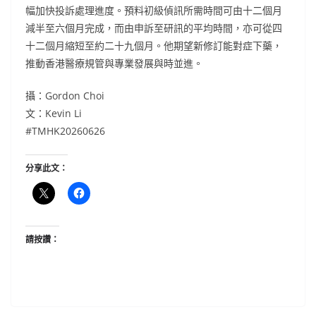
幅加快投訴處理進度。預料初級偵訊所需時間可由十二個月
減半至六個月完成，而由申訴至研訊的平均時間，亦可從四
十二個月縮短至約二十九個月。他期望新修訂能對症下藥，
推動香港醫療規管與專業發展與時並進。
攝：Gordon Choi
文：Kevin Li
#TMHK20260626
分享此文：
請按讚：