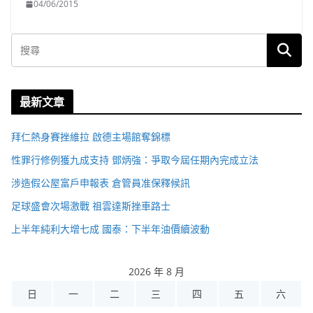
04/06/2015
最新文章
拜仁熱身賽挫維拉 啟德主場館奪錦標
性罪行修例獲九成支持 鄧炳強：爭取今屆任期內完成立法
涉造假公屋富戶申報表 倉管員准保釋候訊
足球盛會次場激戰 祖雲達斯挫車路士
上半年純利大增七成 國泰：下半年油價續波動
2026 年 8 月
日
一
二
三
四
五
六