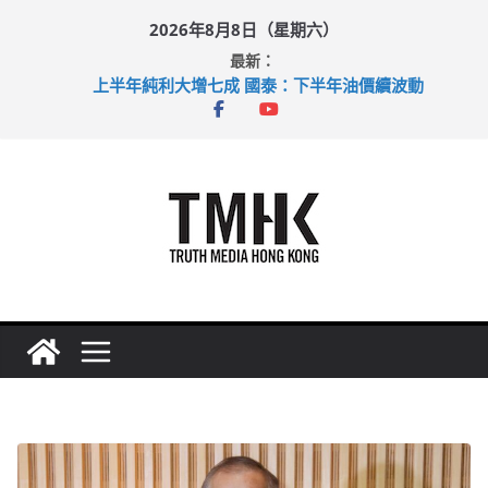
Skip
2026年8月8日（星期六）
to
最新：
content
上半年純利大增七成 國泰：下半年油價續波動
拜仁熱身賽挫維拉 啟德主場館奪錦標
性罪行修例獲九成支持 鄧炳強：爭取今屆任期內完成立法
涉造假公屋富戶申報表 倉管員准保釋候訊
足球盛會次場激戰 祖雲達斯挫車路士