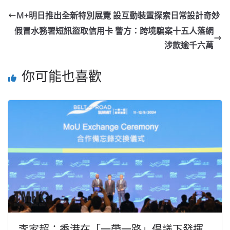
M+明日推出全新特別展覽 設互動裝置探索日常設計奇妙
假冒水務署短訊盜取信用卡 警方：跨境騙案十五人落網
涉款逾千六萬
你可能也喜歡
李家超：香港在「一帶一路」倡議下發揮