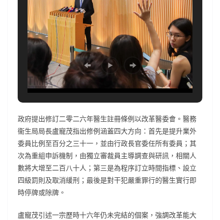
政府提出修訂二零二六年醫生註冊條例以改革醫委會。醫務
衞生局局長盧寵茂指出修例涵蓋四大方向：首先是提升業外
委員比例至百分之三十一，並由行政長官委任所有委員；其
次為重組申訴機制，由獨立審裁員主導調查與研訊，相關人
數將大增至二百八十人；第三是為程序訂立時間指標、設立
四級罰則及取消緩刑；最後是對干犯嚴重罪行的醫生實行即
時停牌或除牌。
盧寵茂引述一宗歷時十六年仍未完結的個案，強調改革能大