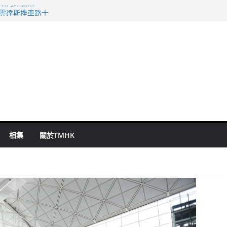
警改列詐騙案
祖雲達斯挫車路士
 國泰：下半年油價續波動
命 警方：下週起嚴打交通違例
旬漢判囚四月
相集
關於TMHK