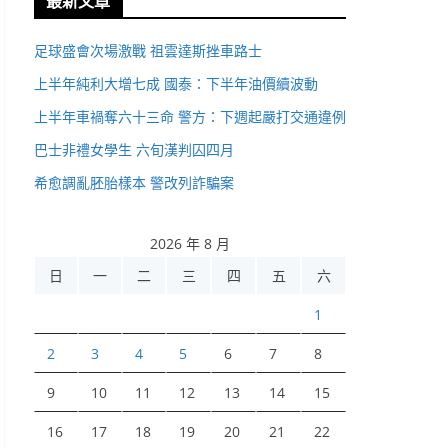
最新文章
足球盛會次場激戰 祖雲達斯挫車路士
上半年純利大增七成 國泰：下半年油價續波動
上半年車禍奪六十三命 警方：下週起嚴打交通違例
巴士非禮女學生 六旬漢判囚四月
希愈調亂胚胎樣本 警改列詐騙案
2026 年 8 月
日
一
二
三
四
五
六
1
2
3
4
5
6
7
8
9
10
11
12
13
14
15
16
17
18
19
20
21
22