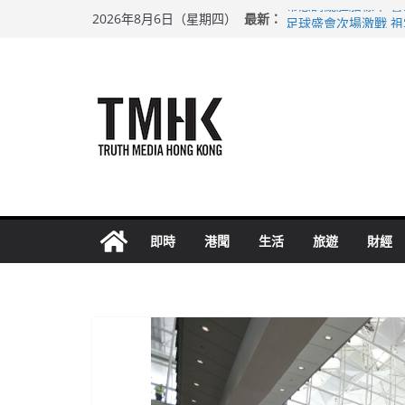
Skip
最新：
希愈調亂胚胎樣本 
2026年8月6日（星期四）
to
足球盛會次場激戰 
上半年純利大增七成
content
上半年車禍奪六十三
巴士非禮女學生 六
即時
港聞
生活
旅遊
財經