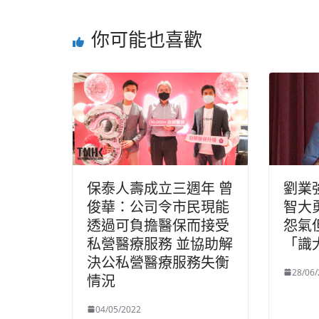
你可能也喜歡
保泰人壽成立三週年 曾
劉業
俊華：公司令市民現能
智大
透過可負擔醫保而接受
怨氣
私營醫療服務 並協助解
「識
決公私營醫療服務失衡
28/06
情況
04/05/2022