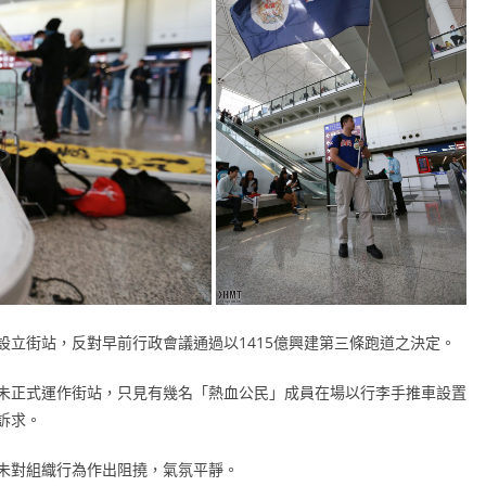
立街站，反對早前行政會議通過以1415億興建第三條跑道之決定。
未正式運作街站，只見有幾名「熱血公民」成員在場以行李手推車設置
訴求。
未對組織行為作出阻撓，氣氛平靜。