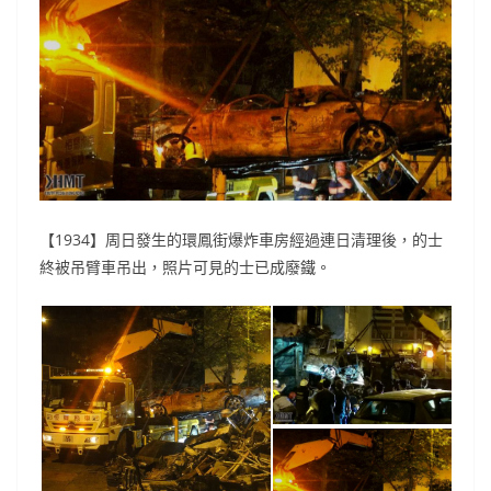
【1934】周日發生的環鳳街爆炸車房經過連日清理後，的士
終被吊臂車吊出，照片可見的士已成廢鐵。