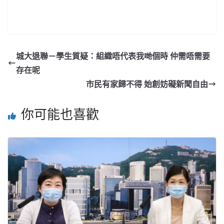
城大退聯－學生質疑：組織唔代表我哋個時 仲需唔需要
存在呢
市民有家歸不得 始創妨礙新聞自由
你可能也喜歡