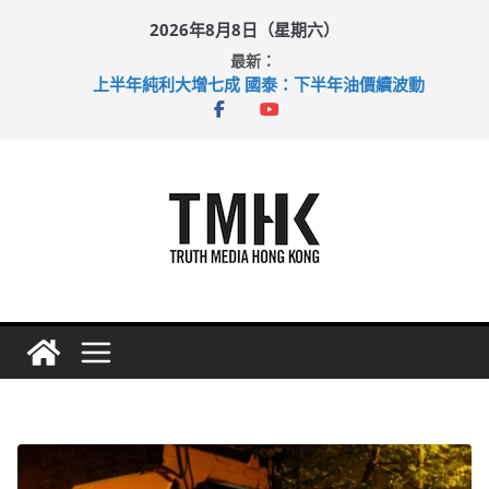
Skip
2026年8月8日（星期六）
to
最新：
content
上半年純利大增七成 國泰：下半年油價續波動
拜仁熱身賽挫維拉 啟德主場館奪錦標
性罪行修例獲九成支持 鄧炳強：爭取今屆任期內完成立法
涉造假公屋富戶申報表 倉管員准保釋候訊
足球盛會次場激戰 祖雲達斯挫車路士