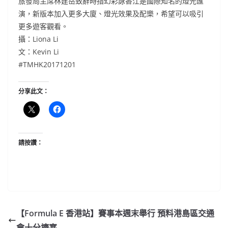
旅發局主席林建岳致辭時指幻彩詠香江是國際知名的燈光匯
演，新版本加入更多大廈、燈光效果及配樂，希望可以吸引
更多遊客觀看。
攝：Liona Li
文：Kevin Li
#TMHK20171201
分享此文：
請按讚：
【Formula E 香港站】賽事本週末舉行 預料港島區交通
會十分擠塞