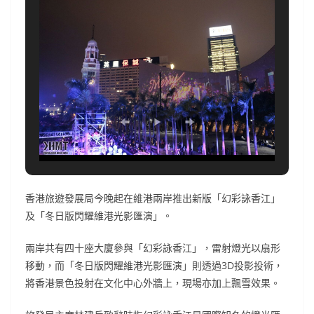
香港旅遊發展局今晚起在維港兩岸推出新版「幻彩詠香江」
及「冬日版閃耀維港光影匯演」。
兩岸共有四十座大廈參與「幻彩詠香江」，雷射燈光以扇形
移動，而「冬日版閃耀維港光影匯演」則透過3D投影投術，
將香港景色投射在文化中心外牆上，現場亦加上飄雪效果。