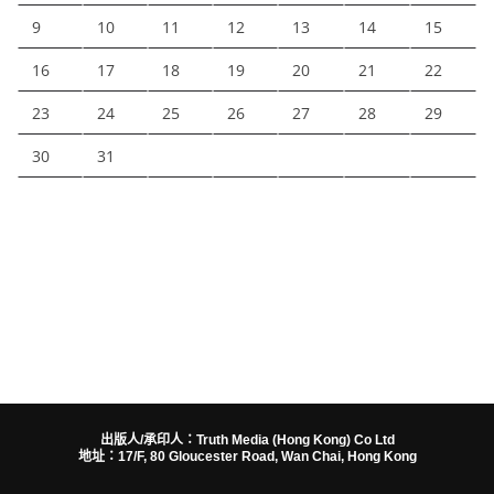
9
10
11
12
13
14
15
16
17
18
19
20
21
22
23
24
25
26
27
28
29
30
31
出版人/承印人：Truth Media (Hong Kong) Co Ltd
地址：17/F, 80 Gloucester Road, Wan Chai, Hong Kong