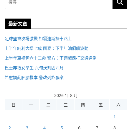
最新文章
足球盛會次場激戰 祖雲達斯挫車路士
上半年純利大增七成 國泰：下半年油價續波動
上半年車禍奪六十三命 警方：下週起嚴打交通違例
巴士非禮女學生 六旬漢判囚四月
希愈調亂胚胎樣本 警改列詐騙案
2026 年 8 月
日
一
二
三
四
五
六
1
2
3
4
5
6
7
8