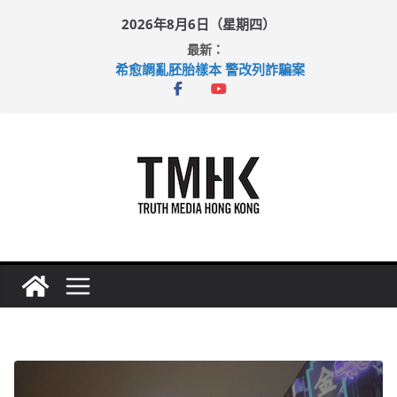
Skip
2026年8月6日（星期四）
to
最新：
content
希愈調亂胚胎樣本 警改列詐騙案
足球盛會次場激戰 祖雲達斯挫車路士
上半年純利大增七成 國泰：下半年油價續波動
上半年車禍奪六十三命 警方：下週起嚴打交通違例
巴士非禮女學生 六旬漢判囚四月