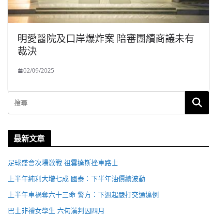
明愛醫院及口岸爆炸案 陪審團續商議未有
裁決
02/09/2025
最新文章
足球盛會次場激戰 祖雲達斯挫車路士
上半年純利大增七成 國泰：下半年油價續波動
上半年車禍奪六十三命 警方：下週起嚴打交通違例
巴士非禮女學生 六旬漢判囚四月