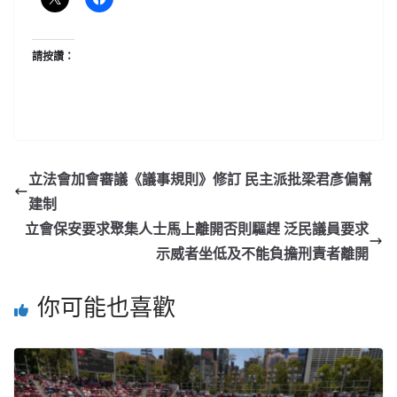
請按讚：
立法會加會審議《議事規則》修訂 民主派批梁君彥偏幫
建制
立會保安要求聚集人士馬上離開否則驅趕 泛民議員要求
示威者坐低及不能負擔刑責者離開
你可能也喜歡