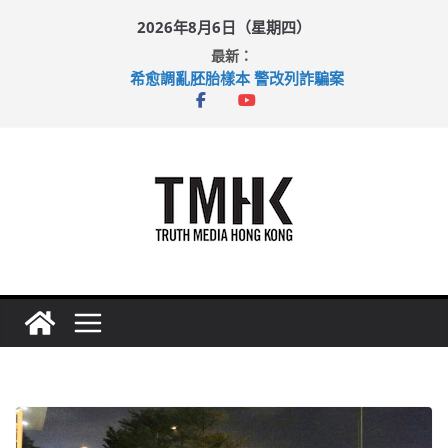
Skip
2026年8月6日（星期四）
to
最新：
content
希愈調亂胚胎樣本 警改列詐騙案
足球盛會次場激戰 祖雲達斯挫車路士
上半年純利大增七成 國泰：下半年油價續波動
上半年車禍奪六十三命 警方：下週起嚴打交通違例
巴士非禮女學生 六旬漢判囚四月