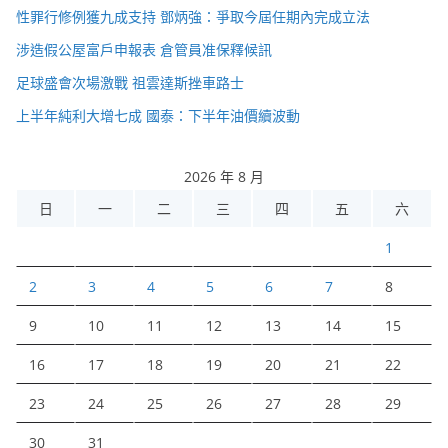
性罪行修例獲九成支持 鄧炳強：爭取今屆任期內完成立法
涉造假公屋富戶申報表 倉管員准保釋候訊
足球盛會次場激戰 祖雲達斯挫車路士
上半年純利大增七成 國泰：下半年油價續波動
2026 年 8 月
日
一
二
三
四
五
六
1
2
3
4
5
6
7
8
9
10
11
12
13
14
15
16
17
18
19
20
21
22
23
24
25
26
27
28
29
30
31