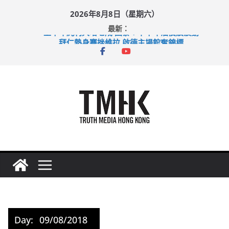
Skip
2026年8月8日（星期六）
to
最新：
content
上半年純利大增七成 國泰：下半年油價續波動
拜仁熱身賽挫維拉 啟德主場館奪錦標
性罪行修例獲九成支持 鄧炳強：爭取今屆任期內完成立法
涉造假公屋富戶申報表 倉管員准保釋候訊
足球盛會次場激戰 祖雲達斯挫車路士
Day:
09/08/2018