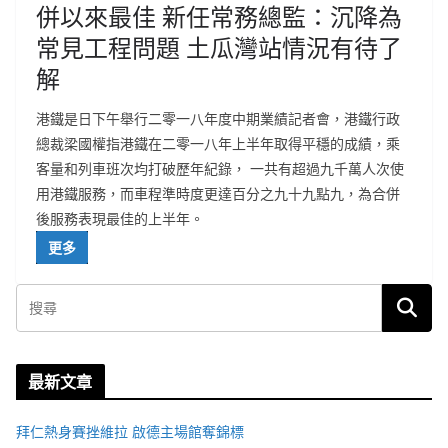
併以來最佳 新任常務總監：沉降為
常見工程問題 土瓜灣站情況有待了
解
港鐵是日下午舉行二零一八年度中期業績記者會，港鐵行政
總裁梁國權指港鐵在二零一八年上半年取得平穩的成績，乘
客量和列車班次均打破歷年紀錄， 一共有超過九千萬人次使
用港鐵服務，而車程準時度更達百分之九十九點九，為合併
後服務表現最佳的上半年。
更多
最新文章
拜仁熱身賽挫維拉 啟德主場館奪錦標