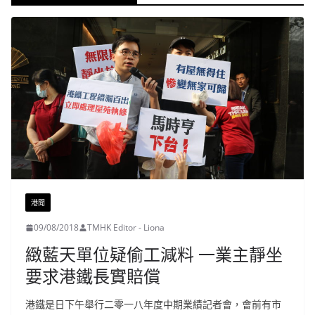
港聞
09/08/2018
TMHK Editor - Liona
緻藍天單位疑偷工減料 一業主靜坐
要求港鐵長實賠償
港鐵是日下午舉行二零一八年度中期業績記者會，會前有市