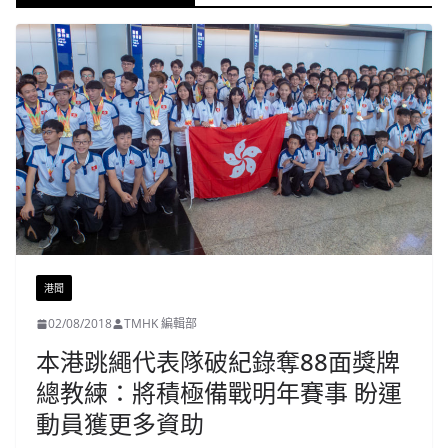
港聞
02/08/2018
TMHK 編輯部
本港跳繩代表隊破紀錄奪88面獎牌
總教練：將積極備戰明年賽事 盼運
動員獲更多資助