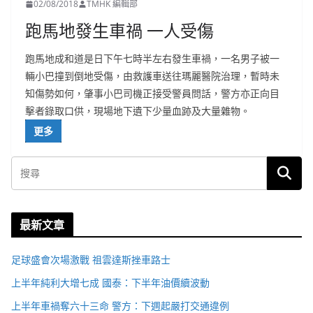
02/08/2018
TMHK 編輯部
跑馬地發生車禍 一人受傷
跑馬地成和道是日下午七時半左右發生車禍，一名男子被一
輛小巴撞到倒地受傷，由救護車送往瑪麗醫院治理，暫時未
知傷勢如何，肇事小巴司機正接受警員問話，警方亦正向目
擊者錄取口供，現場地下遺下少量血跡及大量雜物。
更多
最新文章
足球盛會次場激戰 祖雲達斯挫車路士
上半年純利大增七成 國泰：下半年油價續波動
上半年車禍奪六十三命 警方：下週起嚴打交通違例