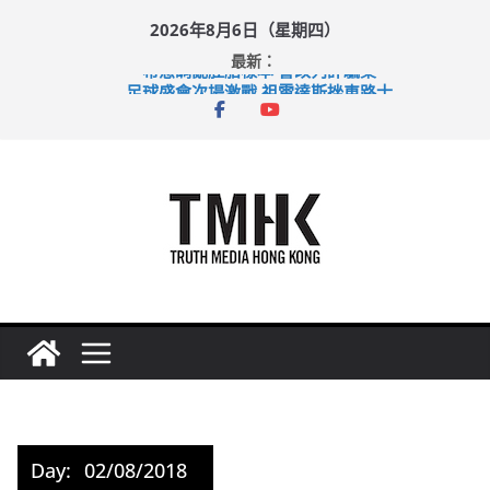
Skip
2026年8月6日（星期四）
to
最新：
content
希愈調亂胚胎樣本 警改列詐騙案
足球盛會次場激戰 祖雲達斯挫車路士
上半年純利大增七成 國泰：下半年油價續波動
上半年車禍奪六十三命 警方：下週起嚴打交通違例
巴士非禮女學生 六旬漢判囚四月
Day:
02/08/2018